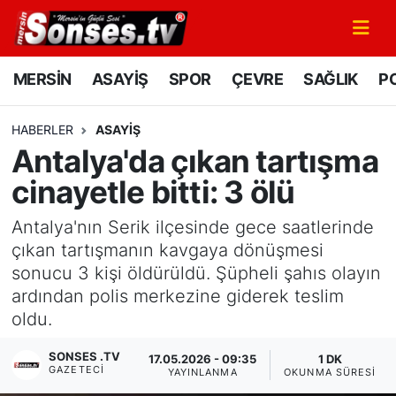
MERSİN
Mersin Nöbetçi Eczaneler
MERSİN
ASAYİŞ
SPOR
ÇEVRE
SAĞLIK
PO
ASAYİŞ
Mersin Hava Durumu
HABERLER
ASAYİŞ
Antalya'da çıkan tartışma
SPOR
Mersin Namaz Vakitleri
cinayetle bitti: 3 ölü
GÜNÜN MANŞETİ
Mersin Trafik Yoğunluk Haritası
Antalya'nın Serik ilçesinde gece saatlerinde
DÜNYA
Süper Lig Puan Durumu ve Fikstür
çıkan tartışmanın kavgaya dönüşmesi
sonucu 3 kişi öldürüldü. Şüpheli şahıs olayın
KÜLTÜR - SANAT
Tüm Manşetler
ardından polis merkezine giderek teslim
oldu.
MAGAZİN
Son Dakika Haberleri
SONSES .TV
17.05.2026 - 09:35
1 DK
GAZETECI
YAYINLANMA
OKUNMA SÜRESI
SAĞLIK
Haber Arşivi