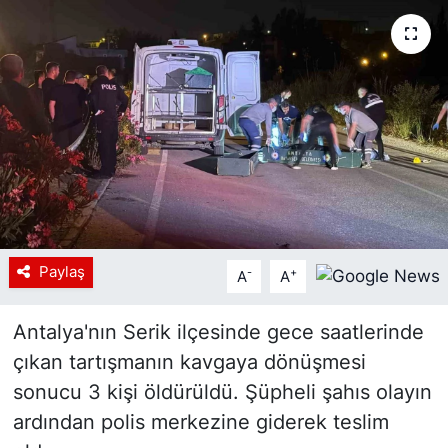
Siyaset
YEREL HABER
Haberde insan
Tanıtım
Paylaş
-
+
A
A
Antalya'nın Serik ilçesinde gece saatlerinde
çıkan tartışmanın kavgaya dönüşmesi
sonucu 3 kişi öldürüldü. Şüpheli şahıs olayın
ardından polis merkezine giderek teslim