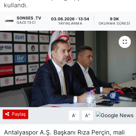
kullandı.
Siyaset
SONSES .TV
03.06.2026 - 13:54
9 DK
GAZETECI
YAYINLANMA
OKUNMA SÜRESI
YEREL HABER
Haberde insan
Tanıtım
Paylaş
-
+
A
A
Antalyaspor A.Ş. Başkanı Rıza Perçin, mali