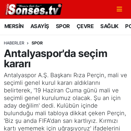
MERSİN
Mersin Nöbetçi Eczaneler
MERSİN
ASAYİŞ
SPOR
ÇEVRE
SAĞLIK
PO
ASAYİŞ
Mersin Hava Durumu
HABERLER
SPOR
Antalyaspor'da seçim
SPOR
Mersin Namaz Vakitleri
kararı
GÜNÜN MANŞETİ
Mersin Trafik Yoğunluk Haritası
Antalyaspor A.Ş. Başkanı Rıza Perçin, mali ve
DÜNYA
Süper Lig Puan Durumu ve Fikstür
seçimli genel kurul kararı aldıklarını
belirterek, '19 Haziran Cuma günü mali ve
KÜLTÜR - SANAT
Tüm Manşetler
seçimli genel kurulumuz olacak. Şu an için
aday değilim' dedi. Kulübün içinde
MAGAZİN
Son Dakika Haberleri
bulunduğu mali tabloya dikkat çeken Perçin,
'Biz şu anda FIFA'dan sarı kartlıyız. Kırmızı
SAĞLIK
Haber Arşivi
kartı yememek için uğraşıyoruz' ifadelerini