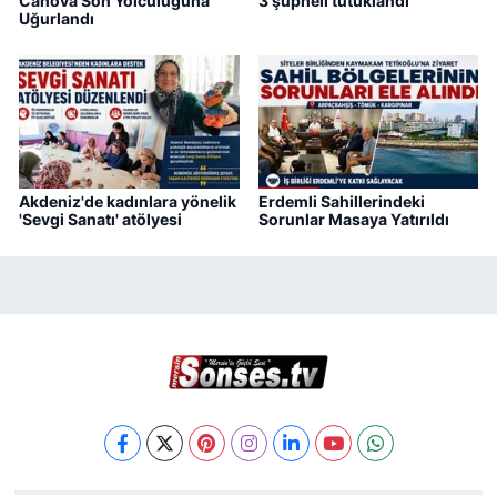
Canova Son Yolculuğuna
3 şüpheli tutuklandı
Uğurlandı
Akdeniz'de kadınlara yönelik
Erdemli Sahillerindeki
'Sevgi Sanatı' atölyesi
Sorunlar Masaya Yatırıldı