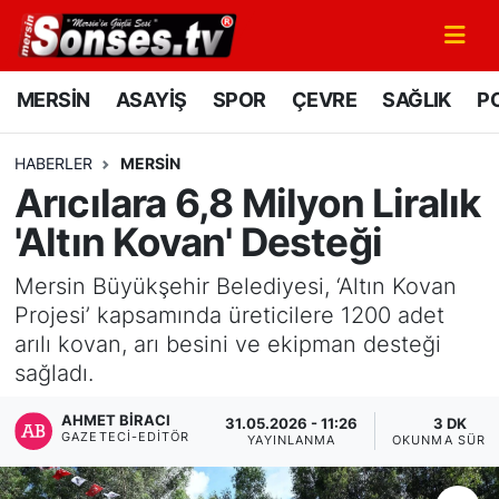
MERSİN
Mersin Nöbetçi Eczaneler
MERSİN
ASAYİŞ
SPOR
ÇEVRE
SAĞLIK
PO
ASAYİŞ
Mersin Hava Durumu
HABERLER
MERSİN
Arıcılara 6,8 Milyon Liralık
SPOR
Mersin Namaz Vakitleri
'Altın Kovan' Desteği
GÜNÜN MANŞETİ
Mersin Trafik Yoğunluk Haritası
Mersin Büyükşehir Belediyesi, ‘Altın Kovan
DÜNYA
Süper Lig Puan Durumu ve Fikstür
Projesi’ kapsamında üreticilere 1200 adet
arılı kovan, arı besini ve ekipman desteği
KÜLTÜR - SANAT
Tüm Manşetler
sağladı.
AHMET BIRACI
MAGAZİN
Son Dakika Haberleri
31.05.2026 - 11:26
3 DK
GAZETECI-EDITÖR
YAYINLANMA
OKUNMA SÜRE
SAĞLIK
Haber Arşivi