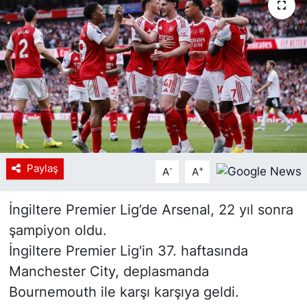
Siyaset
YEREL HABER
Haberde insan
Tanıtım
Paylaş
-
+
A
A
İngiltere Premier Lig’de Arsenal, 22 yıl sonra
şampiyon oldu.
İngiltere Premier Lig'in 37. haftasında
Manchester City, deplasmanda
Bournemouth ile karşı karşıya geldi.