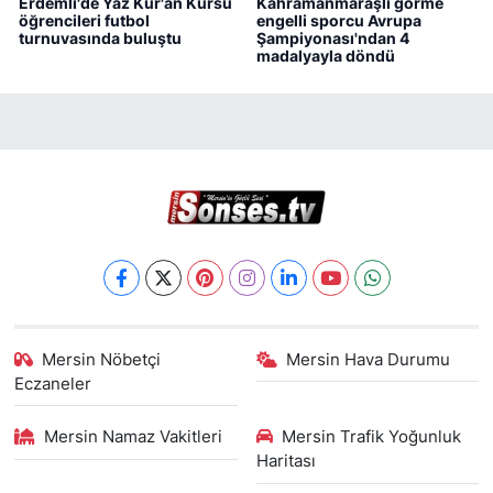
Erdemli'de Yaz Kur'an Kursu
Kahramanmaraşlı görme
öğrencileri futbol
engelli sporcu Avrupa
turnuvasında buluştu
Şampiyonası'ndan 4
madalyayla döndü
Mersin Nöbetçi
Mersin Hava Durumu
Eczaneler
Mersin Namaz Vakitleri
Mersin Trafik Yoğunluk
Haritası