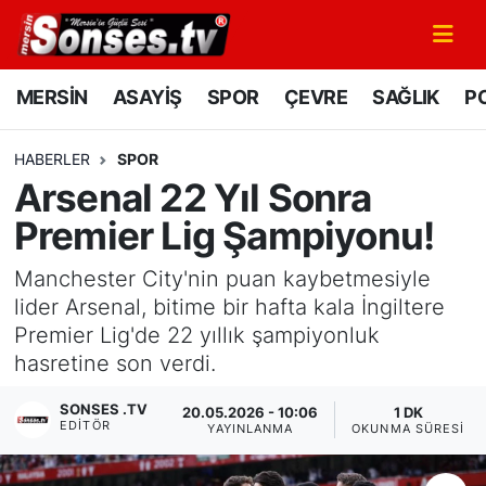
MERSİN
Mersin Nöbetçi Eczaneler
MERSİN
ASAYİŞ
SPOR
ÇEVRE
SAĞLIK
PO
ASAYİŞ
Mersin Hava Durumu
HABERLER
SPOR
Arsenal 22 Yıl Sonra
SPOR
Mersin Namaz Vakitleri
Premier Lig Şampiyonu!
GÜNÜN MANŞETİ
Mersin Trafik Yoğunluk Haritası
Manchester City'nin puan kaybetmesiyle
DÜNYA
Süper Lig Puan Durumu ve Fikstür
lider Arsenal, bitime bir hafta kala İngiltere
Premier Lig'de 22 yıllık şampiyonluk
KÜLTÜR - SANAT
Tüm Manşetler
hasretine son verdi.
SONSES .TV
MAGAZİN
Son Dakika Haberleri
20.05.2026 - 10:06
1 DK
EDITÖR
YAYINLANMA
OKUNMA SÜRESI
SAĞLIK
Haber Arşivi