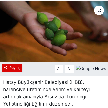
Siyaset
YEREL HABER
Haberde insan
Tanıtım
Paylaş
-
+
A
A
Hatay Büyükşehir Belediyesi (HBB),
narenciye üretiminde verim ve kaliteyi
artırmak amacıyla Arsuz'da 'Turunçgil
Yetiştiriciliği Eğitimi' düzenledi.