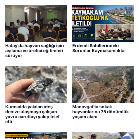
Hatay'da hayvan sağlığı için
Erdemli Sahillerindeki
aşılama ve üretici eğitimleri
Sorunlar Kaymakamlıkta
sürüyor
Kumsalda yakılan ateş
Manavgat'ta sokak
denize ulaşmaya çalışan
hayvanlarına 75 dönümlük
yavru carettayı yakıp telef
yaşam alanı
etti