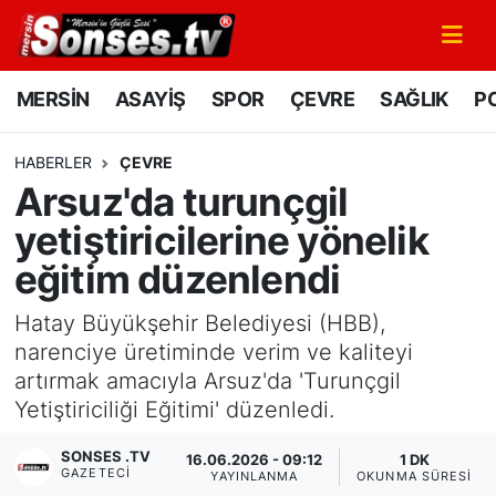
MERSİN
Mersin Nöbetçi Eczaneler
MERSİN
ASAYİŞ
SPOR
ÇEVRE
SAĞLIK
PO
ASAYİŞ
Mersin Hava Durumu
HABERLER
ÇEVRE
Arsuz'da turunçgil
SPOR
Mersin Namaz Vakitleri
yetiştiricilerine yönelik
GÜNÜN MANŞETİ
Mersin Trafik Yoğunluk Haritası
eğitim düzenlendi
DÜNYA
Süper Lig Puan Durumu ve Fikstür
Hatay Büyükşehir Belediyesi (HBB),
narenciye üretiminde verim ve kaliteyi
KÜLTÜR - SANAT
Tüm Manşetler
artırmak amacıyla Arsuz'da 'Turunçgil
Yetiştiriciliği Eğitimi' düzenledi.
MAGAZİN
Son Dakika Haberleri
SONSES .TV
16.06.2026 - 09:12
1 DK
GAZETECI
SAĞLIK
Haber Arşivi
YAYINLANMA
OKUNMA SÜRESI