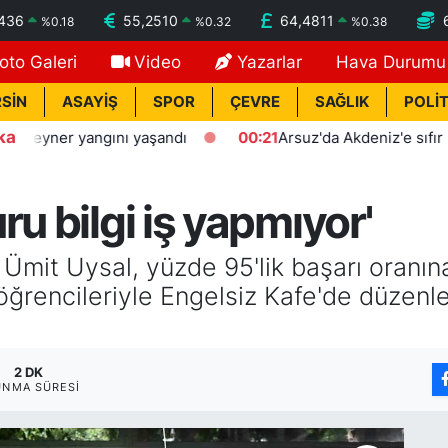
7436
55,2510
64,4811
%
0.18
%
0.32
%
0.38
oto Galeri
Video
Yazarlar
Hava Durumu
SİN
ASAYİŞ
SPOR
ÇEVRE
SAĞLIK
POLİT
ka
ner yangını yaşandı
00:21
Arsuz'da Akdeniz'e sıfır polis ev
ru bilgi iş yapmıyor'
mit Uysal, yüzde 95'lik başarı oranına
rencileriyle Engelsiz Kafe'de düzenl
2 DK
UNMA SÜRESI