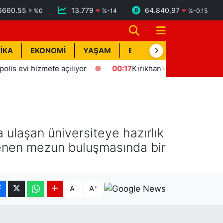
6660.55
13.779
64.840,97
%
0
%
-14
%
-0.15
İKA
EKONOMİ
YAŞAM
BİK İLAN
TEKNOLOJİ
i hizmete açılıyor
00:17
Kırıkhan'da trafik kazası: 1 yaralı
 ulaşan üniversiteye hazırlık
enen mezun buluşmasında bir
-
+
A
A