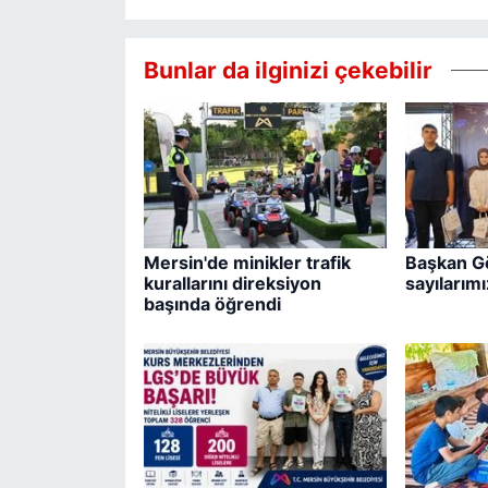
Bunlar da ilginizi çekebilir
Mersin'de minikler trafik
Başkan Gö
kurallarını direksiyon
sayılarımız
başında öğrendi