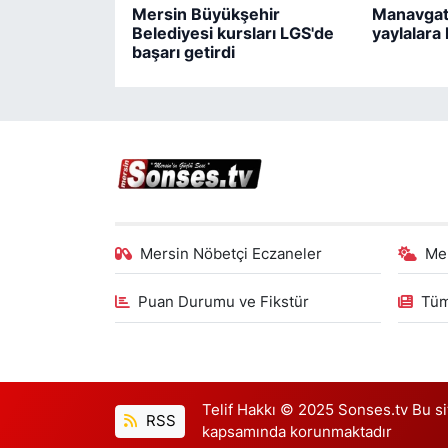
Mersin Büyükşehir
Manavgat
Belediyesi kursları LGS'de
yaylalara
başarı getirdi
Mersin Nöbetçi Eczaneler
Me
Puan Durumu ve Fikstür
Tüm
Telif Hakkı © 2025 Sonses.tv Bu site
RSS
kapsamında korunmaktadır