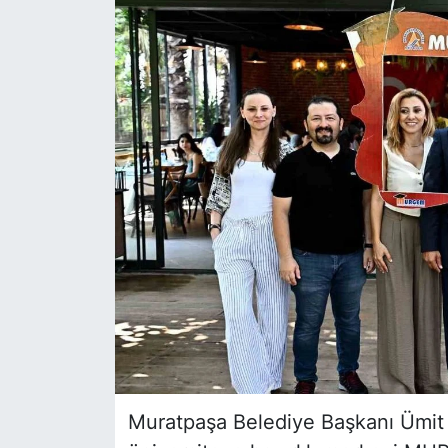
Siyaset
YEREL HABER
Haberde insan
Tanıtım
Muratpaşa Belediye Başkanı Ümit U