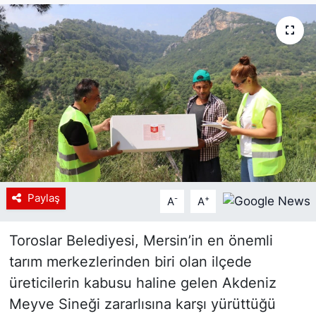
Siyaset
YEREL HABER
Haberde insan
Tanıtım
Paylaş
-
+
A
A
Toroslar Belediyesi, Mersin’in en önemli
tarım merkezlerinden biri olan ilçede
üreticilerin kabusu haline gelen Akdeniz
Meyve Sineği zararlısına karşı yürüttüğü