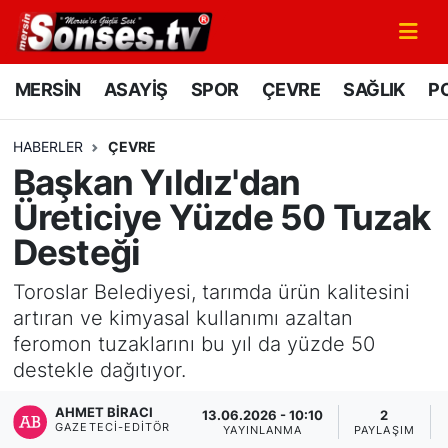
MERSİN
Mersin Nöbetçi Eczaneler
MERSİN
ASAYİŞ
SPOR
ÇEVRE
SAĞLIK
PO
ASAYİŞ
Mersin Hava Durumu
HABERLER
ÇEVRE
Başkan Yıldız'dan
SPOR
Mersin Namaz Vakitleri
Üreticiye Yüzde 50 Tuzak
GÜNÜN MANŞETİ
Mersin Trafik Yoğunluk Haritası
Desteği
DÜNYA
Süper Lig Puan Durumu ve Fikstür
Toroslar Belediyesi, tarımda ürün kalitesini
artıran ve kimyasal kullanımı azaltan
KÜLTÜR - SANAT
Tüm Manşetler
feromon tuzaklarını bu yıl da yüzde 50
destekle dağıtıyor.
MAGAZİN
Son Dakika Haberleri
AHMET BIRACI
13.06.2026 - 10:10
2
GAZETECI-EDITÖR
SAĞLIK
Haber Arşivi
YAYINLANMA
PAYLAŞIM