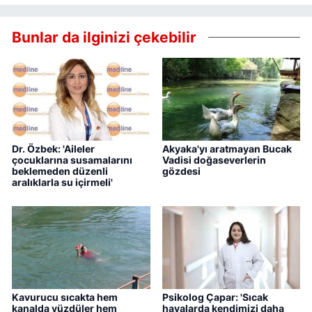
Bunlar da ilginizi çekebilir
Dr. Özbek: 'Aileler
Akyaka'yı aratmayan Bucak
çocuklarına susamalarını
Vadisi doğaseverlerin
beklemeden düzenli
gözdesi
aralıklarla su içirmeli'
Kavurucu sıcakta hem
Psikolog Çapar: 'Sıcak
kanalda yüzdüler hem
havalarda kendimizi daha