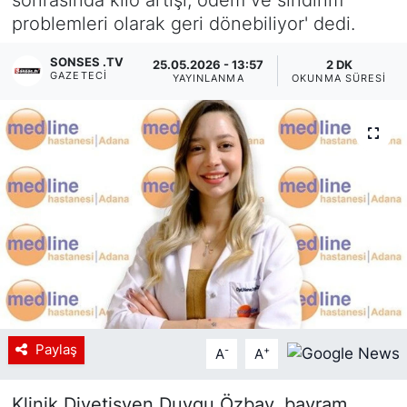
problemleri olarak geri dönebiliyor' dedi.
Siyaset
SONSES .TV
25.05.2026 - 13:57
2 DK
YEREL HABER
GAZETECI
YAYINLANMA
OKUNMA SÜRESI
Haberde insan
Tanıtım
Paylaş
-
+
A
A
Klinik Diyetisyen Duygu Özbay, bayram