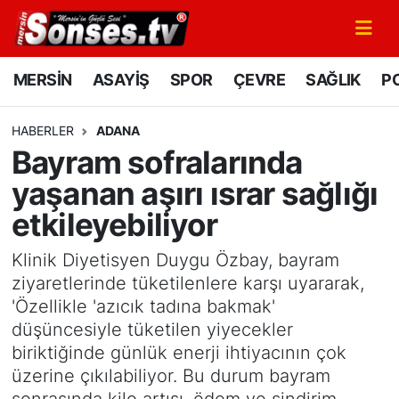
MERSİN
Mersin Nöbetçi Eczaneler
MERSİN
ASAYİŞ
SPOR
ÇEVRE
SAĞLIK
PO
ASAYİŞ
Mersin Hava Durumu
HABERLER
ADANA
Bayram sofralarında
SPOR
Mersin Namaz Vakitleri
yaşanan aşırı ısrar sağlığı
GÜNÜN MANŞETİ
Mersin Trafik Yoğunluk Haritası
etkileyebiliyor
DÜNYA
Süper Lig Puan Durumu ve Fikstür
Klinik Diyetisyen Duygu Özbay, bayram
ziyaretlerinde tüketilenlere karşı uyararak,
KÜLTÜR - SANAT
Tüm Manşetler
'Özellikle 'azıcık tadına bakmak'
düşüncesiyle tüketilen yiyecekler
MAGAZİN
Son Dakika Haberleri
biriktiğinde günlük enerji ihtiyacının çok
üzerine çıkılabiliyor. Bu durum bayram
SAĞLIK
Haber Arşivi
sonrasında kilo artışı, ödem ve sindirim