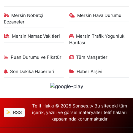
Mersin Nöbetçi
Mersin Hava Durumu
Eczaneler
Mersin Namaz Vakitleri
Mersin Trafik Yoğunluk
Haritası
Puan Durumu ve Fikstür
Tüm Manşetler
Son Dakika Haberleri
Haber Arşivi
Telif Hakkı © 2025 Sonses.tv Bu sitedeki tüm
RSS
içerik, yazılı ve görsel materyaller telif hakları
kapsamında korunmaktadır