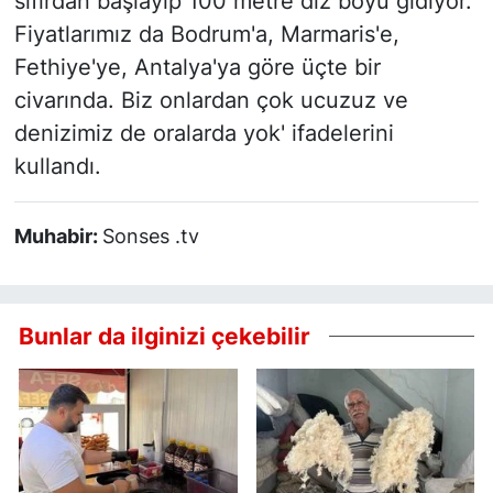
sıfırdan başlayıp 100 metre diz boyu gidiyor.
Fiyatlarımız da Bodrum'a, Marmaris'e,
Fethiye'ye, Antalya'ya göre üçte bir
civarında. Biz onlardan çok ucuzuz ve
denizimiz de oralarda yok' ifadelerini
kullandı.
Muhabir:
Sonses .tv
Bunlar da ilginizi çekebilir