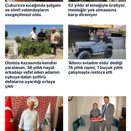
Çukurova sıcağında şalgam
52 yıldır el emeğiyle üretiyor,
ve simit vatandaşların
mesleğin yok olmaasına
vazgeçilmezi oldu
karşı direniyor
Otobüs kazasında kendisi
'Altıncı evladım oldu' dediği
yaralanan, 36 yıllık hayat
74 yıllık cipini, 1 buçuk yıllık
arkadaşı vefat eden adamın
çalışmayla restore etti
uykuya dalan şoförü
defalarca uyardığı ortaya
çıktı