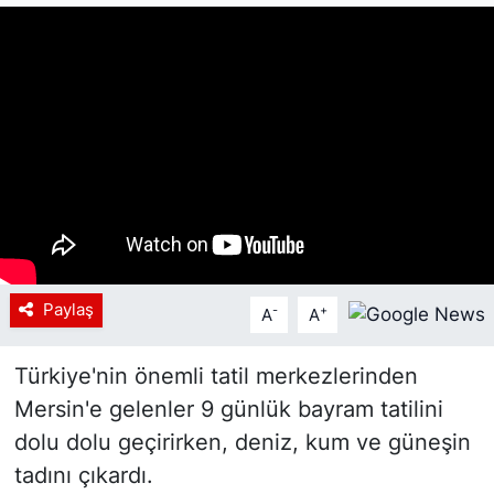
Siyaset
YEREL HABER
Haberde insan
Tanıtım
Paylaş
-
+
A
A
Türkiye'nin önemli tatil merkezlerinden
Mersin'e gelenler 9 günlük bayram tatilini
dolu dolu geçirirken, deniz, kum ve güneşin
tadını çıkardı.