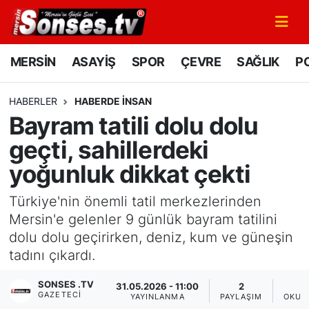
MERSİN
Mersin Nöbetçi Eczaneler
MERSİN
ASAYİŞ
SPOR
ÇEVRE
SAĞLIK
PO
ASAYİŞ
Mersin Hava Durumu
HABERLER
HABERDE INSAN
Bayram tatili dolu dolu
SPOR
Mersin Namaz Vakitleri
geçti, sahillerdeki
GÜNÜN MANŞETİ
Mersin Trafik Yoğunluk Haritası
yoğunluk dikkat çekti
DÜNYA
Süper Lig Puan Durumu ve Fikstür
Türkiye'nin önemli tatil merkezlerinden
Mersin'e gelenler 9 günlük bayram tatilini
KÜLTÜR - SANAT
Tüm Manşetler
dolu dolu geçirirken, deniz, kum ve güneşin
tadını çıkardı.
MAGAZİN
Son Dakika Haberleri
SONSES .TV
31.05.2026 - 11:00
2
GAZETECI
SAĞLIK
Haber Arşivi
YAYINLANMA
PAYLAŞIM
OKUN