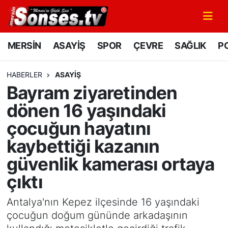
MERSİN
Mersin Nöbetçi Eczaneler
MERSİN
ASAYİŞ
SPOR
ÇEVRE
SAĞLIK
PO
ASAYİŞ
Mersin Hava Durumu
HABERLER
ASAYİŞ
Bayram ziyaretinden
SPOR
Mersin Namaz Vakitleri
dönen 16 yaşındaki
GÜNÜN MANŞETİ
Mersin Trafik Yoğunluk Haritası
çocuğun hayatını
kaybettiği kazanın
DÜNYA
Süper Lig Puan Durumu ve Fikstür
güvenlik kamerası ortaya
KÜLTÜR - SANAT
Tüm Manşetler
çıktı
MAGAZİN
Son Dakika Haberleri
Antalya'nın Kepez ilçesinde 16 yaşındaki
çocuğun doğum gününde arkadaşının
SAĞLIK
Haber Arşivi