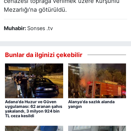
cenazesi toprağa verilmek üzere Kurşunlu
Mezarlığı'na götürüldü.
Muhabir:
Sonses .tv
Bunlar da ilginizi çekebilir
Adana'da Huzur ve Güven
Alanya'da sazlık alanda
uygulaması: 62 aranan şahıs
yangın
yakalandı, 3 milyon 924 bin
TL ceza kesildi