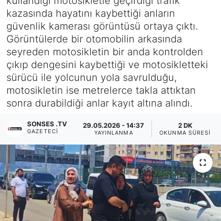
kullandığı motosikletle geçirdiği trafik
kazasında hayatını kaybettiği anların
Siyaset
güvenlik kamerası görüntüsü ortaya çıktı.
Görüntülerde bir otomobilin arkasında
YEREL HABER
seyreden motosikletin bir anda kontrolden
çıkıp dengesini kaybettiği ve motosikletteki
Haberde insan
sürücü ile yolcunun yola savrulduğu,
motosikletin ise metrelerce takla attıktan
Tanıtım
sonra durabildiği anlar kayıt altına alındı.
SONSES .TV
29.05.2026 - 14:37
2 DK
GAZETECI
YAYINLANMA
OKUNMA SÜRESI