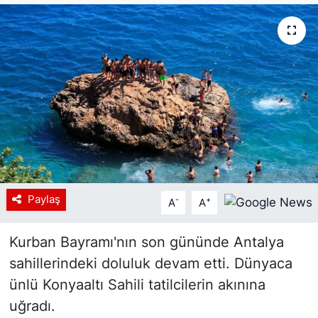
Siyaset
YEREL HABER
Haberde insan
Tanıtım
Paylaş
-
+
A
A
Kurban Bayramı'nın son gününde Antalya
sahillerindeki doluluk devam etti. Dünyaca
ünlü Konyaaltı Sahili tatilcilerin akınına
uğradı.