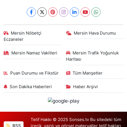
Mersin Nöbetçi
Mersin Hava Durumu
Eczaneler
Mersin Namaz Vakitleri
Mersin Trafik Yoğunluk
Haritası
Puan Durumu ve Fikstür
Tüm Manşetler
Son Dakika Haberleri
Haber Arşivi
Telif Hakkı © 2025 Sonses.tv Bu sitedeki tüm
RSS
içerik, yazılı ve görsel materyaller telif hakları