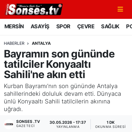
MERSİN
Mersin Nöbetçi Eczaneler
MERSİN
ASAYİŞ
SPOR
ÇEVRE
SAĞLIK
PO
ASAYİŞ
Mersin Hava Durumu
HABERLER
ANTALYA
Bayramın son gününde
SPOR
Mersin Namaz Vakitleri
tatilciler Konyaaltı
GÜNÜN MANŞETİ
Mersin Trafik Yoğunluk Haritası
Sahili'ne akın etti
DÜNYA
Süper Lig Puan Durumu ve Fikstür
Kurban Bayramı'nın son gününde Antalya
sahillerindeki doluluk devam etti. Dünyaca
KÜLTÜR - SANAT
Tüm Manşetler
ünlü Konyaaltı Sahili tatilcilerin akınına
uğradı.
MAGAZİN
Son Dakika Haberleri
SONSES .TV
30.05.2026 - 17:37
1 DK
GAZETECI
SAĞLIK
Haber Arşivi
YAYINLANMA
OKUNMA SÜRESI