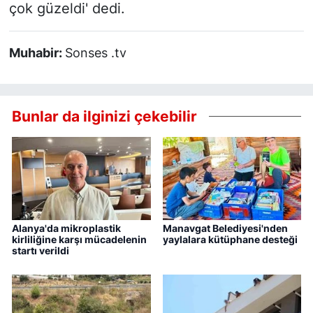
çok güzeldi' dedi.
Muhabir:
Sonses .tv
Bunlar da ilginizi çekebilir
Alanya'da mikroplastik
Manavgat Belediyesi'nden
kirliliğine karşı mücadelenin
yaylalara kütüphane desteği
startı verildi