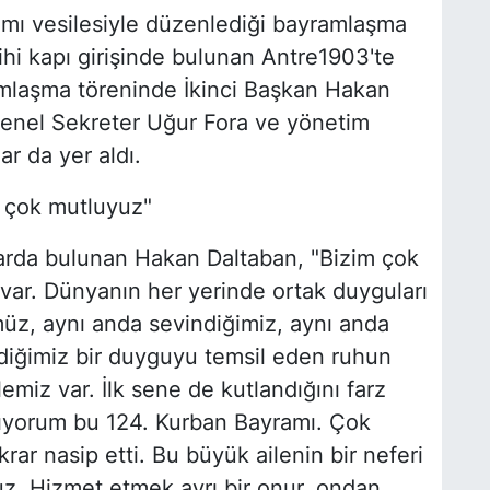
mı vesilesiyle düzenlediği bayramlaşma
ihi kapı girişinde bulunan Antre1903'te
amlaşma töreninde İkinci Başkan Hakan
Genel Sekreter Uğur Fora ve yönetim
ar da yer aldı.
n çok mutluyuz"
arda bulunan Hakan Daltaban, "Bizim çok
 var. Dünyanın her yerinde ortak duyguları
üz, aynı anda sevindiğimiz, aynı anda
iğimiz bir duyguyu temsil eden ruhun
emiz var. İlk sene de kutlandığını farz
nıyorum bu 124. Kurban Bayramı. Çok
rar nasip etti. Bu büyük ailenin bir neferi
. Hizmet etmek ayrı bir onur, ondan