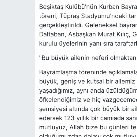
Beşiktaş Kulübü’nün Kurban Bayra
töreni, Tüpraş Stadyumu'ndaki tar
gerçekleştirildi. Geleneksel bayr
Daltaban, Asbaşkan Murat Kılıç, 
kurulu üyelerinin yanı sıra taraftarl
"Bu büyük ailenin neferi olmakta
Bayramlaşma töreninde açıklamal
büyük, geniş ve kutsal bir ailemiz
yaşadığımız, aynı anda üzüldüğüm
öfkelendiğimiz ve hiç vazgeçemed
şemsiyesi altında çok büyük bir ail
edersek 123 yıllık bir camiada sa
mutluyuz, Allah bize bu günleri tek
olduğumuzdan dolayı çok mutluyuz