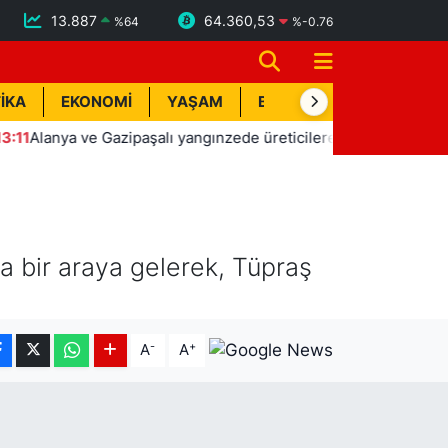
13.887
64.360,53
%
64
%
-0.76
İKA
EKONOMİ
YAŞAM
BİK İLAN
TEKNOLOJİ
ya ve Gazipaşalı yangınzede üreticilere sera naylonu desteği
la bir araya gelerek, Tüpraş
-
+
A
A