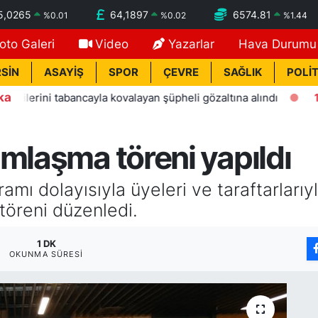
5,0265
64,1897
6574.81
%
0.01
%
0.02
%
1.44
oto Galeri
Video
Yazarlar
Hava Durumu
SİN
ASAYİŞ
SPOR
ÇEVRE
SAĞLIK
POLİT
ka
ni tabancayla kovalayan şüpheli gözaltına alındı
13:11
Alan
mlaşma töreni yapıldı
mı dolayısıyla üyeleri ve taraftarlarıy
öreni düzenledi.
1 DK
OKUNMA SÜRESI