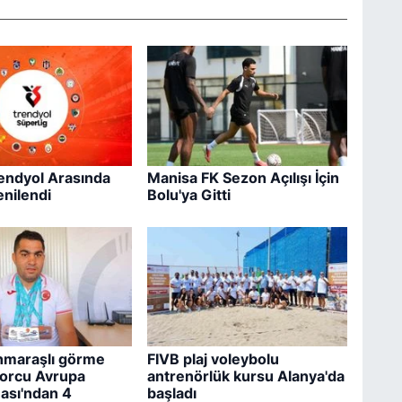
rendyol Arasında
Manisa FK Sezon Açılışı İçin
enilendi
Bolu'ya Gitti
maraşlı görme
FIVB plaj voleybolu
porcu Avrupa
antrenörlük kursu Alanya'da
ası'ndan 4
başladı