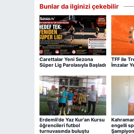
Bunlar da ilginizi çekebilir
Carettalar Yeni Sezona
TFF ile T
Süper Lig Parolasıyla Başladı
İmzalar Y
Erdemli'de Yaz Kur'an Kursu
Kahraman
öğrencileri futbol
engelli s
turnuvasında buluştu
Şampiyon