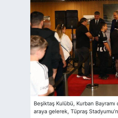
Siyaset
YEREL HABER
Haberde insan
Tanıtım
Beşiktaş Kulübü, Kurban Bayramı dol
araya gelerek, Tüpraş Stadyumu’n