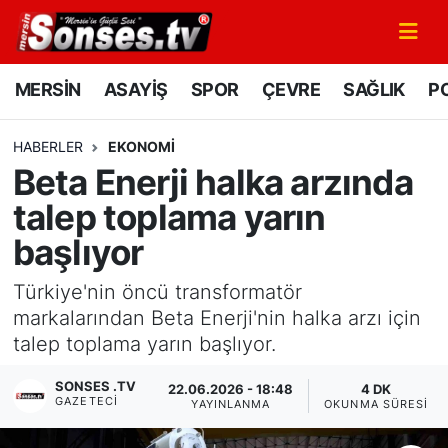
MERSİN
Mersin Nöbetçi Eczaneler
MERSİN
ASAYİŞ
SPOR
ÇEVRE
SAĞLIK
PO
ASAYİŞ
Mersin Hava Durumu
HABERLER
EKONOMİ
Beta Enerji halka arzında
SPOR
Mersin Namaz Vakitleri
talep toplama yarın
GÜNÜN MANŞETİ
Mersin Trafik Yoğunluk Haritası
başlıyor
DÜNYA
Süper Lig Puan Durumu ve Fikstür
Türkiye'nin öncü transformatör
markalarından Beta Enerji'nin halka arzı için
KÜLTÜR - SANAT
Tüm Manşetler
talep toplama yarın başlıyor.
MAGAZİN
Son Dakika Haberleri
SONSES .TV
22.06.2026 - 18:48
4 DK
GAZETECI
YAYINLANMA
OKUNMA SÜRESI
SAĞLIK
Haber Arşivi