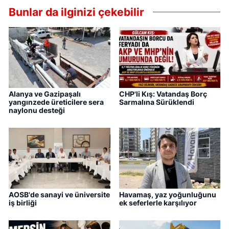
Bunlar da ilginizi çekebilir
Alanya ve Gazipaşalı
CHP'li Kış: Vatandaş Borç
yangınzede üreticilere sera
Sarmalına Sürüklendi
naylonu desteği
AOSB'de sanayi ve üniversite
Havamaş, yaz yoğunluğunu
iş birliği
ek seferlerle karşılıyor