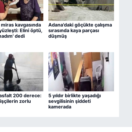
 miras kavgasında
Adana'daki göçükte çalışma
üzleşti: Elini öptü,
sırasında kaya parçası
adım' dedi
düşmüş
asfalt 200 derece:
5 yıldır birlikte yaşadığı
şçilerin zorlu
sevgilisinin şiddeti
kamerada