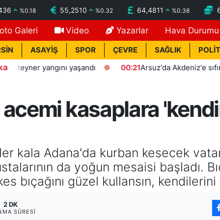
436
55,2510
64,4811
%
0.18
%
0.32
%
0.38
oto Galeri
Video
Yazarlar
Hava Durumu
SİN
ASAYİŞ
SPOR
ÇEVRE
SAĞLIK
POLİT
ka
yner yangını yaşandı
00:21
Arsuz'da Akdeniz'e sıfır polis e
 acemi kasaplara 'kendi
ler kala Adana'da kurban kesecek vatand
ustalarının da yoğun mesaisi başladı. B
es bıçağını güzel kullansın, kendilerini
2 DK
NMA SÜRESI