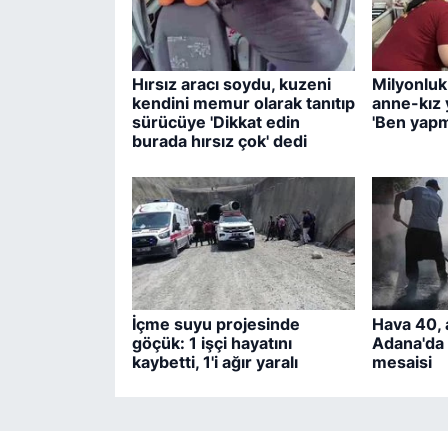
Hırsız aracı soydu, kuzeni
Milyonluk
kendini memur olarak tanıtıp
anne-kız y
sürücüye 'Dikkat edin
'Ben yapm
burada hırsız çok' dedi
İçme suyu projesinde
Hava 40, 
göçük: 1 işçi hayatını
Adana'da i
kaybetti, 1'i ağır yaralı
mesaisi