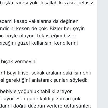
aşka çaresi yok. İnşallah kazasız belasız
acemi kasap vakalarına da değinen
endisini kesen de çok. Bizler her şeyin
an böyle oluyor. Tek isteğim bizler
ağını güzel kullansın, kendilerini
e bıçak vermeyin'
 Bayırlı ise, sokak aralarındaki işin ehli
i gerektiğini anlatarak şunları söyledi:
ebiyle yoğunluk tabii ki artıyor.
i oluyor. Son güne kaldığı zaman çok
klarını doğru düzgün yerlere götürsünler.