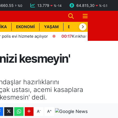
6660.55
13.779
64.815,30
%
0
%
-14
%
-0.1
İKA
EKONOMİ
YAŞAM
BİK İLAN
TEKNOLOJİ
vi hizmete açılıyor
00:17
Kırıkhan'da trafik kazası: 1 yaralı
nizi kesmeyin'
aşlar hazırlıklarını
ıçak ustası, acemi kasaplara
 kesmesin' dedi.
-
+
A
A