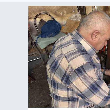
Siyaset
YEREL HABER
Haberde insan
Tanıtım