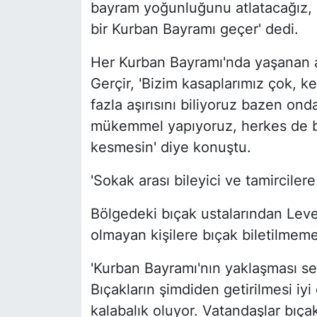
bayram yoğunluğunu atlatacağız, b
bir Kurban Bayramı geçer' dedi.
Her Kurban Bayramı'nda yaşanan 
Gerçir, 'Bizim kasaplarımız çok, k
fazla aşırısını biliyoruz bazen ond
mükemmel yapıyoruz, herkes de bıç
kesmesin' diye konuştu.
'Sokak arası bileyici ve tamirciler
Bölgedeki bıçak ustalarından Levent
olmayan kişilere bıçak biletilmemes
'Kurban Bayramı'nın yaklaşması seb
Bıçakların şimdiden getirilmesi iy
kalabalık oluyor. Vatandaşlar bıça