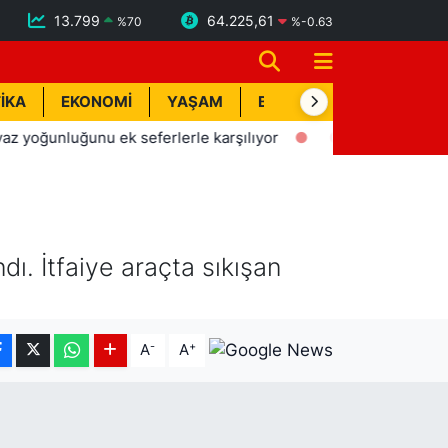
13.799
64.225,61
%
70
%
-0.63
İKA
EKONOMİ
YAŞAM
BİK İLAN
TEKNOLOJİ
nluğunu ek seferlerle karşılıyor
09:26
Bahçede yaşanan y
ı. İtfaiye araçta sıkışan
-
+
A
A