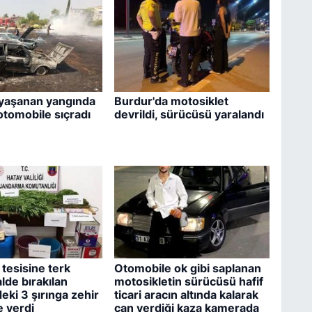
yaşanan yangında
Burdur'da motosiklet
 otomobile sıçradı
devrildi, sürücüsü yaralandı
tesisine terk
Otomobile ok gibi saplanan
lde bırakılan
motosikletin sürücüsü hafif
eki 3 şırınga zehir
ticari aracın altında kalarak
le verdi
can verdiği kaza kamerada