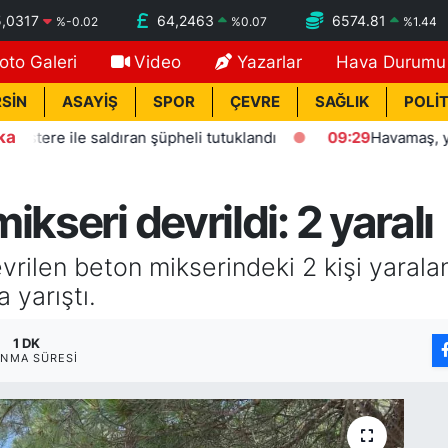
,0317
64,2463
6574.81
%
-0.02
%
0.07
%
1.44
oto Galeri
Video
Yazarlar
Hava Durumu
SİN
ASAYİŞ
SPOR
ÇEVRE
SAĞLIK
POLİT
ka
e ile saldıran şüpheli tutuklandı
09:29
Havamaş, yaz yoğu
kseri devrildi: 2 yaralı
rilen beton mikserindeki 2 kişi yaraland
 yarıştı.
1 DK
NMA SÜRESI