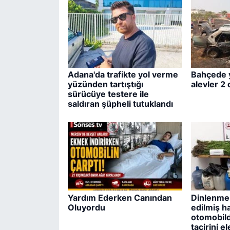
Adana'da trafikte yol verme
Bahçede 
yüzünden tartıştığı
alevler 2
sürücüye testere ile
saldıran şüpheli tutuklandı
Yardım Ederken Canından
Dinlenme 
Oluyordu
edilmiş ha
otomobild
tacirini e