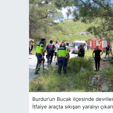
Siyaset
YEREL HABER
Haberde insan
Tanıtım
Burdur'un Bucak ilçesinde devrilen
İtfaiye araçta sıkışan yaralıyı çıka