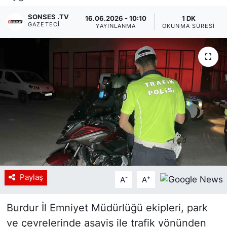
Siyaset
SONSES .TV
16.06.2026 - 10:10
1 DK
GAZETECI
YAYINLANMA
OKUNMA SÜRESI
YEREL HABER
Haberde insan
Tanıtım
Paylaş
-
+
A
A
Burdur İl Emniyet Müdürlüğü ekipleri, park
ve çevrelerinde asayiş ile trafik yönünden