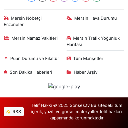
Mersin Nöbetçi
Mersin Hava Durumu
Eczaneler
Mersin Namaz Vakitleri
Mersin Trafik Yoğunluk
Haritası
Puan Durumu ve Fikstür
Tüm Manşetler
Son Dakika Haberleri
Haber Arşivi
Telif Hakkı © 2025 Sonses.tv Bu sitedeki tüm
RSS
içerik, yazılı ve görsel materyaller telif hakları
kapsamında korunmaktadır