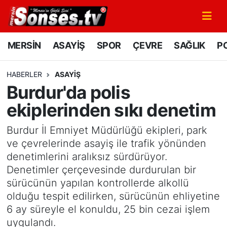
MERSİN
Mersin Nöbetçi Eczaneler
MERSİN
ASAYİŞ
SPOR
ÇEVRE
SAĞLIK
PO
ASAYİŞ
Mersin Hava Durumu
HABERLER
ASAYİŞ
Burdur'da polis
SPOR
Mersin Namaz Vakitleri
ekiplerinden sıkı denetim
GÜNÜN MANŞETİ
Mersin Trafik Yoğunluk Haritası
Burdur İl Emniyet Müdürlüğü ekipleri, park
DÜNYA
Süper Lig Puan Durumu ve Fikstür
ve çevrelerinde asayiş ile trafik yönünden
denetimlerini aralıksız sürdürüyor.
KÜLTÜR - SANAT
Tüm Manşetler
Denetimler çerçevesinde durdurulan bir
sürücünün yapılan kontrollerde alkollü
MAGAZİN
Son Dakika Haberleri
olduğu tespit edilirken, sürücünün ehliyetine
6 ay süreyle el konuldu, 25 bin cezai işlem
SAĞLIK
Haber Arşivi
uygulandı.