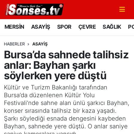
MERSİN
Mersin Nöbetçi Eczaneler
MERSİN
ASAYİŞ
SPOR
ÇEVRE
SAĞLIK
PO
ASAYİŞ
Mersin Hava Durumu
HABERLER
ASAYİŞ
Bursa’da sahnede talihsiz
SPOR
Mersin Namaz Vakitleri
anlar: Bayhan şarkı
GÜNÜN MANŞETİ
Mersin Trafik Yoğunluk Haritası
söylerken yere düştü
DÜNYA
Süper Lig Puan Durumu ve Fikstür
Kültür ve Turizm Bakanlığı tarafından
Bursa’da düzenlenen Kültür Yolu
KÜLTÜR - SANAT
Tüm Manşetler
Festivali’nde sahne alan ünlü şarkıcı Bayhan,
konser sırasında talihsiz bir kaza yaşadı.
MAGAZİN
Son Dakika Haberleri
Şarkı söylediği esnada dengesini kaybeden
Bayhan, sahnede yere düştü. O anlar saniye
SAĞLIK
Haber Arşivi
saniye kameralara yansıdı.