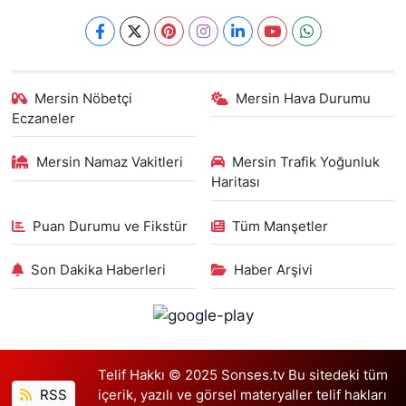
Mersin Nöbetçi
Mersin Hava Durumu
Eczaneler
Mersin Namaz Vakitleri
Mersin Trafik Yoğunluk
Haritası
Puan Durumu ve Fikstür
Tüm Manşetler
Son Dakika Haberleri
Haber Arşivi
Telif Hakkı © 2025 Sonses.tv Bu sitedeki tüm
RSS
içerik, yazılı ve görsel materyaller telif hakları