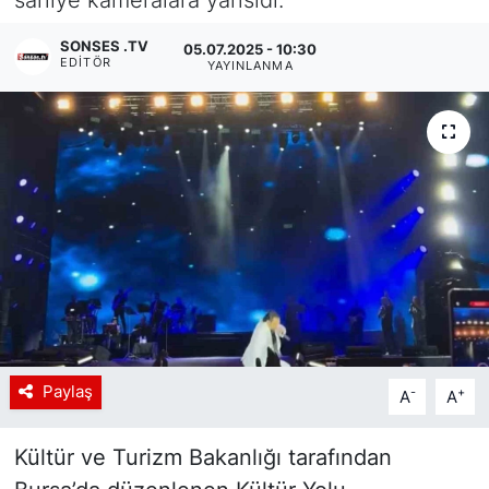
Siyaset
SONSES .TV
05.07.2025 - 10:30
EDITÖR
YAYINLANMA
YEREL HABER
Haberde insan
Tanıtım
Paylaş
-
+
A
A
Kültür ve Turizm Bakanlığı tarafından