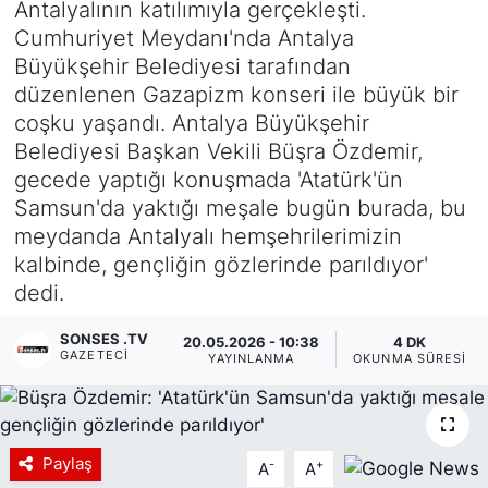
Antalyalının katılımıyla gerçekleşti.
Cumhuriyet Meydanı'nda Antalya
Siyaset
Büyükşehir Belediyesi tarafından
düzenlenen Gazapizm konseri ile büyük bir
YEREL HABER
coşku yaşandı. Antalya Büyükşehir
Belediyesi Başkan Vekili Büşra Özdemir,
Haberde insan
gecede yaptığı konuşmada 'Atatürk'ün
Samsun'da yaktığı meşale bugün burada, bu
Tanıtım
meydanda Antalyalı hemşehrilerimizin
kalbinde, gençliğin gözlerinde parıldıyor'
dedi.
SONSES .TV
20.05.2026 - 10:38
4 DK
GAZETECI
YAYINLANMA
OKUNMA SÜRESI
Paylaş
-
+
A
A