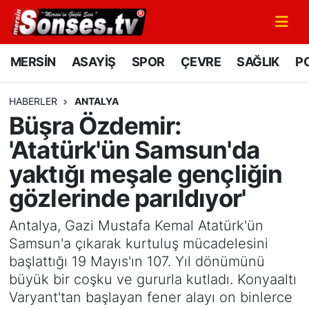
MERSİN
Mersin Nöbetçi Eczaneler
MERSİN
ASAYİŞ
SPOR
ÇEVRE
SAĞLIK
PO
ASAYİŞ
Mersin Hava Durumu
HABERLER
ANTALYA
Büşra Özdemir:
SPOR
Mersin Namaz Vakitleri
'Atatürk'ün Samsun'da
GÜNÜN MANŞETİ
Mersin Trafik Yoğunluk Haritası
yaktığı meşale gençliğin
gözlerinde parıldıyor'
DÜNYA
Süper Lig Puan Durumu ve Fikstür
Antalya, Gazi Mustafa Kemal Atatürk'ün
KÜLTÜR - SANAT
Tüm Manşetler
Samsun'a çıkarak kurtuluş mücadelesini
başlattığı 19 Mayıs'ın 107. Yıl dönümünü
MAGAZİN
Son Dakika Haberleri
büyük bir coşku ve gururla kutladı. Konyaaltı
Varyant'tan başlayan fener alayı on binlerce
SAĞLIK
Haber Arşivi