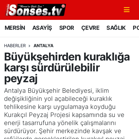
MERSİN
Mersin Nöbetçi Eczaneler
MERSİN
ASAYİŞ
SPOR
ÇEVRE
SAĞLIK
PO
ASAYİŞ
Mersin Hava Durumu
HABERLER
ANTALYA
Büyükşehirden kuraklığa
SPOR
Mersin Namaz Vakitleri
karşı sürdürülebilir
GÜNÜN MANŞETİ
Mersin Trafik Yoğunluk Haritası
peyzaj
DÜNYA
Süper Lig Puan Durumu ve Fikstür
Antalya Büyükşehir Belediyesi, iklim
değişikliğinin yol açabileceği kuraklık
KÜLTÜR - SANAT
Tüm Manşetler
tehlikesine karşı uygulamaya koyduğu
Kurakçıl Peyzaj Projesi kapsamında su ve
MAGAZİN
Son Dakika Haberleri
enerji tasarrufuna yönelik çalışmalarını
sürdürüyor. Şehir merkezinde kavşak ve
SAĞLIK
Haber Arşivi
refüjlerde gerçekleştirilen kurakçıl peyzaj