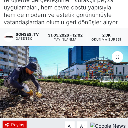
uygulamaları, hem çevre dostu yapısıyla
Siyaset
hem de modern ve estetik görünümüyle
vatandaşlardan olumlu geri dönüşler alıyor.
YEREL HABER
SONSES .TV
31.05.2026 - 12:02
2 DK
Haberde insan
GAZETECI
YAYINLANMA
OKUNMA SÜRESI
Tanıtım
Paylaş
-
+
A
A