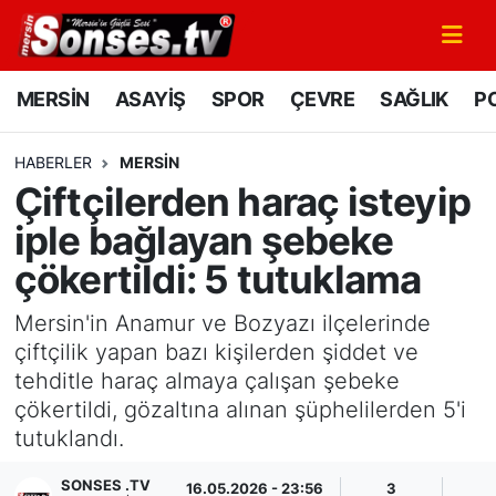
MERSİN
Mersin Nöbetçi Eczaneler
MERSİN
ASAYİŞ
SPOR
ÇEVRE
SAĞLIK
PO
ASAYİŞ
Mersin Hava Durumu
HABERLER
MERSİN
Çiftçilerden haraç isteyip
SPOR
Mersin Namaz Vakitleri
iple bağlayan şebeke
GÜNÜN MANŞETİ
Mersin Trafik Yoğunluk Haritası
çökertildi: 5 tutuklama
DÜNYA
Süper Lig Puan Durumu ve Fikstür
Mersin'in Anamur ve Bozyazı ilçelerinde
çiftçilik yapan bazı kişilerden şiddet ve
KÜLTÜR - SANAT
Tüm Manşetler
tehditle haraç almaya çalışan şebeke
çökertildi, gözaltına alınan şüphelilerden 5'i
MAGAZİN
Son Dakika Haberleri
tutuklandı.
SAĞLIK
Haber Arşivi
SONSES .TV
16.05.2026 - 23:56
3