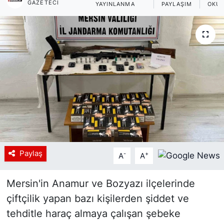
GAZETECI
YAYINLANMA
PAYLAŞIM
OKUN
Siyaset
YEREL HABER
Haberde insan
Tanıtım
Paylaş
-
+
A
A
Mersin'in Anamur ve Bozyazı ilçelerinde
çiftçilik yapan bazı kişilerden şiddet ve
tehditle haraç almaya çalışan şebeke