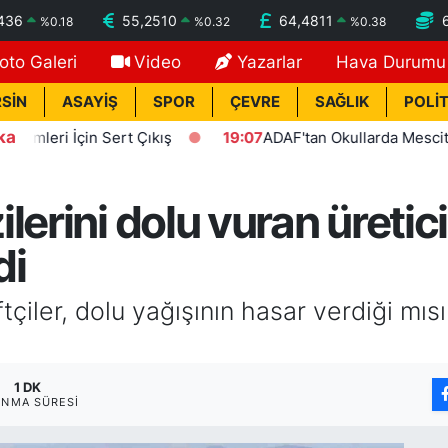
436
55,2510
64,4811
%
0.18
%
0.32
%
0.38
oto Galeri
Video
Yazarlar
Hava Durumu
SİN
ASAYİŞ
SPOR
ÇEVRE
SAĞLIK
POLİT
ka
 İçin Sert Çıkış
19:07
ADAF'tan Okullarda Mescit Uygula
lerini dolu vuran üretici
di
çiler, dolu yağışının hasar verdiği mısır
1 DK
NMA SÜRESI