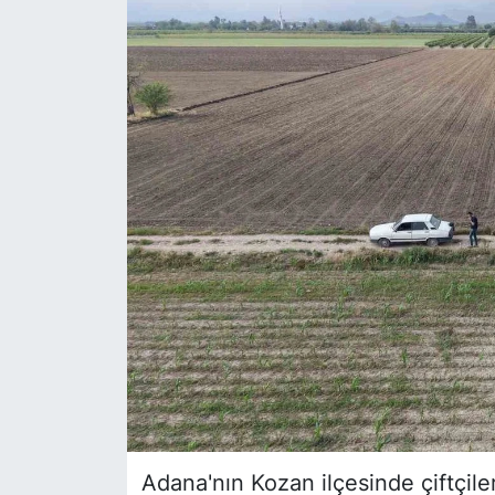
Siyaset
YEREL HABER
Haberde insan
Tanıtım
Adana'nın Kozan ilçesinde çiftçiler,