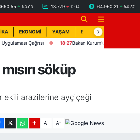
6660.55
13.779
64.960,21
%
0.03
%
-14
%
0.87
İKA
EKONOMİ
YAŞAM
BİK İLAN
TEKNOLOJİ
ması Çağrısı
18:27
Bakan Kurum'un katılımıyla Hatay'da 8 b
 mısırı söküp
 ekili arazilerine ayçiçeği
-
+
A
A