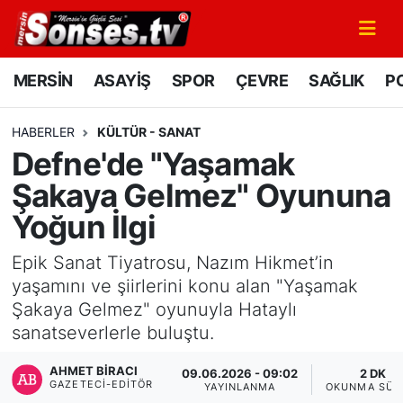
MERSİN
Mersin Nöbetçi Eczaneler
MERSİN
ASAYİŞ
SPOR
ÇEVRE
SAĞLIK
PO
ASAYİŞ
Mersin Hava Durumu
HABERLER
KÜLTÜR - SANAT
Defne'de "Yaşamak
SPOR
Mersin Namaz Vakitleri
Şakaya Gelmez" Oyununa
GÜNÜN MANŞETİ
Mersin Trafik Yoğunluk Haritası
Yoğun İlgi
DÜNYA
Süper Lig Puan Durumu ve Fikstür
Epik Sanat Tiyatrosu, Nazım Hikmet’in
yaşamını ve şiirlerini konu alan "Yaşamak
KÜLTÜR - SANAT
Tüm Manşetler
Şakaya Gelmez" oyunuyla Hataylı
sanatseverlerle buluştu.
MAGAZİN
Son Dakika Haberleri
AHMET BIRACI
09.06.2026 - 09:02
2 DK
GAZETECI-EDITÖR
SAĞLIK
Haber Arşivi
YAYINLANMA
OKUNMA SÜR