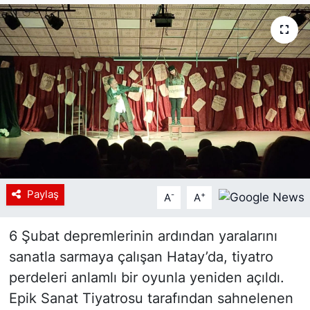
Siyaset
YEREL HABER
Haberde insan
Tanıtım
Paylaş
-
+
A
A
6 Şubat depremlerinin ardından yaralarını
sanatla sarmaya çalışan Hatay’da, tiyatro
perdeleri anlamlı bir oyunla yeniden açıldı.
Epik Sanat Tiyatrosu tarafından sahnelenen