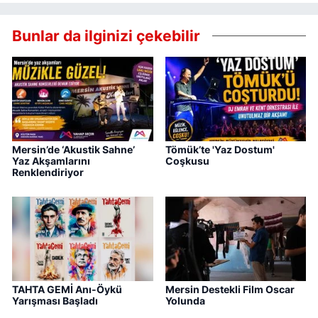
Bunlar da ilginizi çekebilir
Mersin’de ‘Akustik Sahne’
Tömük’te 'Yaz Dostum'
Yaz Akşamlarını
Coşkusu
Renklendiriyor
TAHTA GEMİ Anı-Öykü
Mersin Destekli Film Oscar
Yarışması Başladı
Yolunda