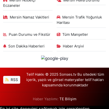
Mersin Nöbetçi
Mersin Hava Durumu
Eczaneler
Mersin Namaz Vakitleri
Mersin Trafik Yoğunluk
Haritası
Puan Durumu ve Fikstür
Tüm Manşetler
Son Dakika Haberleri
Haber Arşivi
Telif Hakkı © 2025 Sonses.tv Bu sitedeki tüm
RSS
içerik, yazılı ve görsel materyaller telif hakları
kapsamında korunmaktadır
Haber Yazılımı:
TE Bilişim
En iyi site deneyimi sağlamak için çerezlerden