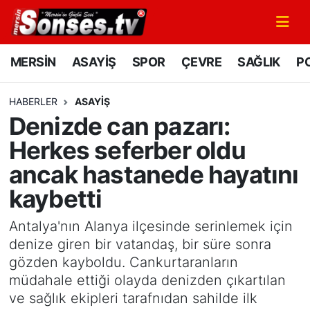
MERSİN
Mersin Nöbetçi Eczaneler
MERSİN
ASAYİŞ
SPOR
ÇEVRE
SAĞLIK
PO
ASAYİŞ
Mersin Hava Durumu
HABERLER
ASAYİŞ
Denizde can pazarı:
SPOR
Mersin Namaz Vakitleri
Herkes seferber oldu
GÜNÜN MANŞETİ
Mersin Trafik Yoğunluk Haritası
ancak hastanede hayatını
kaybetti
DÜNYA
Süper Lig Puan Durumu ve Fikstür
Antalya'nın Alanya ilçesinde serinlemek için
KÜLTÜR - SANAT
Tüm Manşetler
denize giren bir vatandaş, bir süre sonra
gözden kayboldu. Cankurtaranların
MAGAZİN
Son Dakika Haberleri
müdahale ettiği olayda denizden çıkartılan
ve sağlık ekipleri tarafnıdan sahilde ilk
SAĞLIK
Haber Arşivi