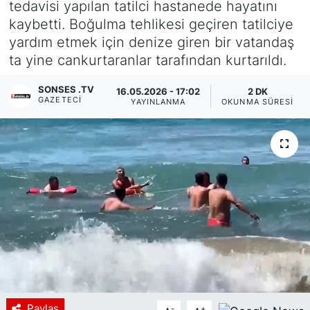
tedavisi yapılan tatilci hastanede hayatını
kaybetti. Boğulma tehlikesi geçiren tatilciye
Siyaset
yardım etmek için denize giren bir vatandaş
ta yine cankurtaranlar tarafından kurtarıldı.
YEREL HABER
SONSES .TV
16.05.2026 - 17:02
2 DK
Haberde insan
GAZETECI
YAYINLANMA
OKUNMA SÜRESI
Tanıtım
Paylaş
-
+