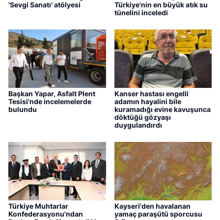
'Sevgi Sanatı' atölyesi
Türkiye'nin en büyük atık su
tünelini inceledi
Başkan Yapar, Asfalt Plent
Kanser hastası engelli
Tesisi'nde incelemelerde
adamın hayalini bile
bulundu
kuramadığı evine kavuşunca
döktüğü gözyaşı
duygulandırdı
Türkiye Muhtarlar
Kayseri'den havalanan
Konfederasyonu'ndan
yamaç paraşütü sporcusu