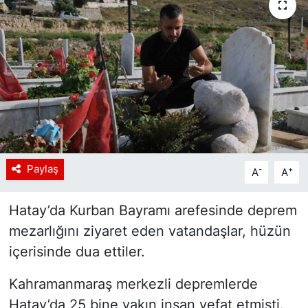
Siyaset
YEREL HABER
Haberde insan
Tanıtım
Paylaş
-
+
A
A
Hatay’da Kurban Bayramı arefesinde deprem
mezarlığını ziyaret eden vatandaşlar, hüzün
içerisinde dua ettiler.
Kahramanmaraş merkezli depremlerde
Hatay’da 25 bine yakın insan vefat etmişti.