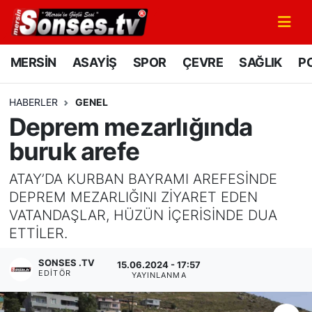
MERSİN
Mersin Nöbetçi Eczaneler
MERSİN
ASAYİŞ
SPOR
ÇEVRE
SAĞLIK
PO
ASAYİŞ
Mersin Hava Durumu
HABERLER
GENEL
Deprem mezarlığında
SPOR
Mersin Namaz Vakitleri
buruk arefe
GÜNÜN MANŞETİ
Mersin Trafik Yoğunluk Haritası
ATAY’DA KURBAN BAYRAMI AREFESİNDE
DÜNYA
Süper Lig Puan Durumu ve Fikstür
DEPREM MEZARLIĞINI ZİYARET EDEN
VATANDAŞLAR, HÜZÜN İÇERİSİNDE DUA
KÜLTÜR - SANAT
Tüm Manşetler
ETTİLER.
SONSES .TV
MAGAZİN
Son Dakika Haberleri
15.06.2024 - 17:57
EDITÖR
YAYINLANMA
SAĞLIK
Haber Arşivi