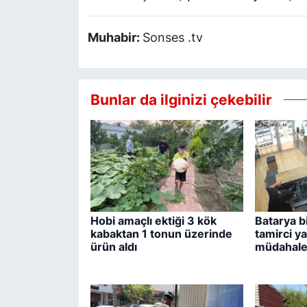
Muhabir:
Sonses .tv
Bunlar da ilginizi çekebilir
Hobi amaçlı ektiği 3 kök
Batarya bi
kabaktan 1 tonun üzerinde
tamirci y
ürün aldı
müdahale 