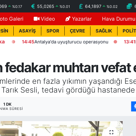
069
55,0265
64,1897
%
0.17
%
0.01
%
0.02
oto Galeri
Video
Yazarlar
Hava Durumu
SİN
ASAYİŞ
SPOR
ÇEVRE
SAĞLIK
POLİT
ka
14:45
Antalya'da uyuşturucu operasyonu
13:41
Kasten 
fedakar muhtarı vefat e
lerinde en fazla yıkımın yaşandığı Ese
Tarık Sesli, tedavi gördüğü hastanede 
1 DK
NMA SÜRESI