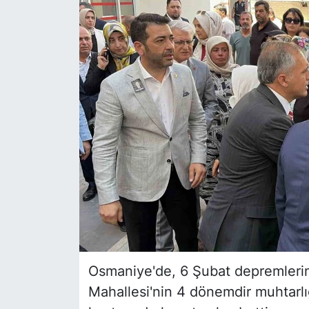
Siyaset
YEREL HABER
Haberde insan
Tanıtım
Osmaniye'de, 6 Şubat depremlerin
Mahallesi'nin 4 dönemdir muhtarlı