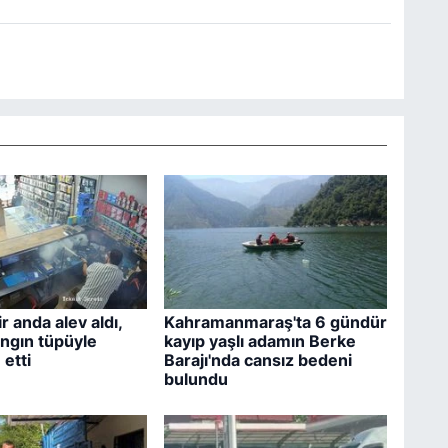
r anda alev aldı,
Kahramanmaraş'ta 6 gündür
angın tüpüyle
kayıp yaşlı adamın Berke
etti
Barajı'nda cansız bedeni
bulundu