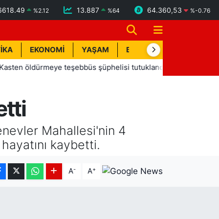
6618.49
13.887
64.360,53
%
2.12
%
64
%
-0.76
İKA
EKONOMİ
YAŞAM
BİK İLAN
TEKNOLOJİ
öldürmeye teşebbüs şüphelisi tutuklandı
13:20
Manavgat B
tti
nevler Mahallesi'nin 4
hayatını kaybetti.
-
+
A
A