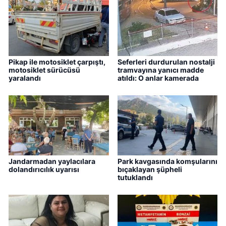
Pikap ile motosiklet çarpıştı,
Seferleri durdurulan nostalji
motosiklet sürücüsü
tramvayına yanıcı madde
yaralandı
atıldı: O anlar kamerada
Jandarmadan yaylacılara
Park kavgasında komşularını
dolandırıcılık uyarısı
bıçaklayan şüpheli
tutuklandı