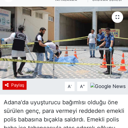
Siyaset
YEREL HABER
Haberde insan
Tanıtım
Paylaş
-
+
A
A
Adana'da uyuşturucu bağımlısı olduğu öne
sürülen genç, para vermeyi reddeden emekli
polis babasına bıçakla saldırdı. Emekli polis