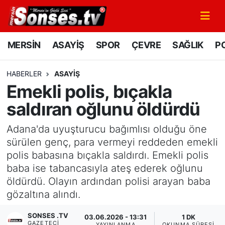
MERSİN
Mersin Nöbetçi Eczaneler
MERSİN
ASAYİŞ
SPOR
ÇEVRE
SAĞLIK
PO
ASAYİŞ
Mersin Hava Durumu
HABERLER
ASAYİŞ
Emekli polis, bıçakla
SPOR
Mersin Namaz Vakitleri
saldıran oğlunu öldürdü
GÜNÜN MANŞETİ
Mersin Trafik Yoğunluk Haritası
Adana'da uyuşturucu bağımlısı olduğu öne
DÜNYA
Süper Lig Puan Durumu ve Fikstür
sürülen genç, para vermeyi reddeden emekli
polis babasına bıçakla saldırdı. Emekli polis
KÜLTÜR - SANAT
Tüm Manşetler
baba ise tabancasıyla ateş ederek oğlunu
öldürdü. Olayın ardından polisi arayan baba
MAGAZİN
Son Dakika Haberleri
gözaltına alındı.
SONSES .TV
SAĞLIK
Haber Arşivi
03.06.2026 - 13:31
1 DK
GAZETECI
YAYINLANMA
OKUNMA SÜRESI