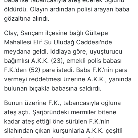
baba ise tabancasıyla ateş ederek oğlunu
öldürdü. Olayın ardından polisi arayan baba
gözaltına alındı.
Olay, Sarıçam ilçesine bağlı Gültepe
Mahallesi Elif Su Uludağ Caddesi'nde
meydana geldi. İddiaya göre, uyuşturucu
bağımlısı A.K.K. (23), emekli polis babası
F.K.'den (52) para istedi. Baba F.K.'nin para
vermeyi reddetmesi üzerine A.K.K., yanında
bulunan bıçakla babasına saldırdı.
Bunun üzerine F.K., tabancasıyla oğluna
ateş açtı. Şarjöründeki mermiler bitene
kadar ateş ettiği öne sürülen F.K.'nin
silahından çıkan kurşunlarla A.K.K. çeşitli