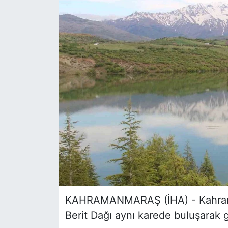
Siyaset
YEREL HABER
Haberde insan
Tanıtım
KAHRAMANMARAŞ (İHA) - Kahrama
Berit Dağı aynı karede buluşarak 