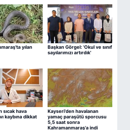
maraş'ta yılan
Başkan Görgel: 'Okul ve sınıf
sayılarımızı artırdık'
 sıcak hava
Kayseri'den havalanan
ıvı kaybına dikkat
yamaç paraşütü sporcusu
5,5 saat sonra
Kahramanmaraş'a indi