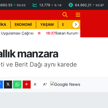
6660.55
13.779
64.960,21
%
0.03
%
-14
%
0.87
İKA
EKONOMİ
YAŞAM
BİK İLAN
TEKNOLOJİ
ması Çağrısı
18:27
Bakan Kurum'un katılımıyla Hatay'da 8 
allık manzara
ve Berit Dağı aynı karede
-
+
A
A