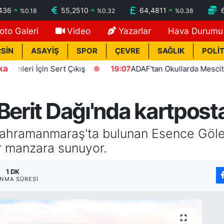
436
55,2510
64,4811
%
0.18
%
0.32
%
0.38
oto Galeri
Video
Yazarlar
Hava Durumu
SİN
ASAYİŞ
SPOR
ÇEVRE
SAĞLIK
POLİT
ka
i İçin Sert Çıkış
19:07
ADAF'tan Okullarda Mescit Uygula
Berit Dağı'nda kartpost
amanmaraş'ta bulunan Esence Göleti 
r manzara sunuyor.
1 DK
NMA SÜRESI