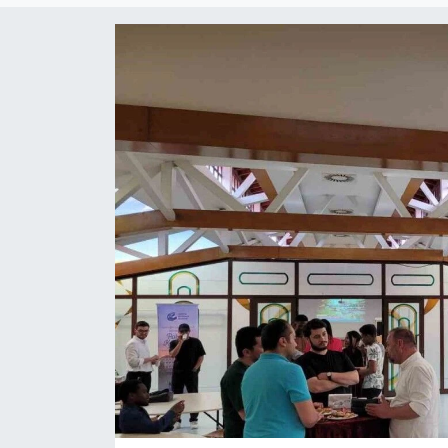
Siyaset
YEREL HABER
Haberde insan
Tanıtım