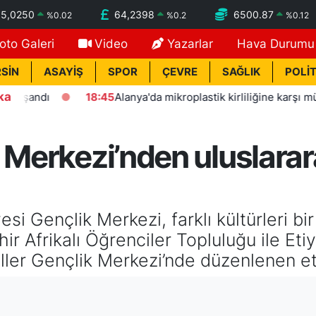
55,0250
64,2398
6500.87
%
0.02
%
0.2
%
0.12
oto Galeri
Video
Yazarlar
Hava Durumu
SİN
ASAYİŞ
SPOR
ÇEVRE
SAĞLIK
POLİT
ka
andı
18:45
Alanya'da mikroplastik kirliliğine karşı mücadele
k Merkezi’nden uluslara
esi Gençlik Merkezi, farklı kültürleri 
r Afrikalı Öğrenciler Topluluğu ile Eti
er Gençlik Merkezi’nde düzenlenen etki