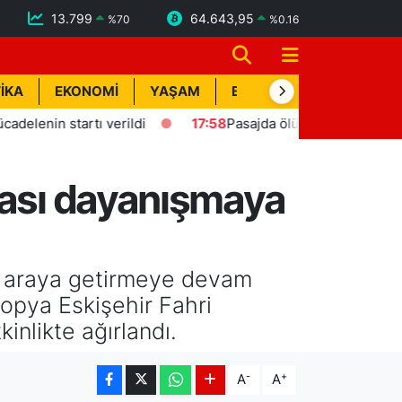
13.799
64.643,95
%
70
%
0.16
İKA
EKONOMİ
YAŞAM
BİK İLAN
TEKNOLOJİ
nin startı verildi
17:58
Pasajda ölü bulunan Eyüp Can da
rası dayanışmaya
bir araya getirmeye devam
yopya Eskişehir Fahri
nlikte ağırlandı.
-
+
A
A