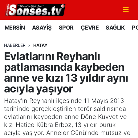
MERSİN
Mersin Nöbetçi Eczaneler
MERSİN
ASAYİŞ
SPOR
ÇEVRE
SAĞLIK
PO
ASAYİŞ
Mersin Hava Durumu
HABERLER
HATAY
Evlatlarını Reyhanlı
SPOR
Mersin Namaz Vakitleri
patlamasında kaybeden
GÜNÜN MANŞETİ
Mersin Trafik Yoğunluk Haritası
anne ve kızı 13 yıldır aynı
acıyla yaşıyor
DÜNYA
Süper Lig Puan Durumu ve Fikstür
Hatay'ın Reyhanlı ilçesinde 11 Mayıs 2013
KÜLTÜR - SANAT
Tüm Manşetler
tarihinde gerçekleştirilen terör saldırısında
evlatlarını kaybeden anne Döne Kuvvet ve
MAGAZİN
Son Dakika Haberleri
kızı Hatice Kübra Erboz, 13 yıldır buruk
acıyla yaşıyor. Anneler Günü'nde mutsuz ve
SAĞLIK
Haber Arşivi