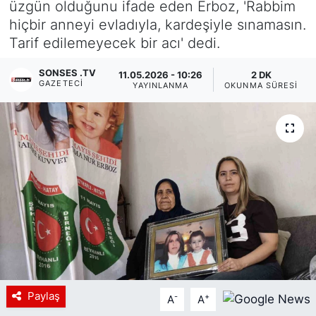
üzgün olduğunu ifade eden Erboz, 'Rabbim
hiçbir anneyi evladıyla, kardeşiyle sınamasın.
Siyaset
Tarif edilemeyecek bir acı' dedi.
YEREL HABER
SONSES .TV
11.05.2026 - 10:26
2 DK
GAZETECI
YAYINLANMA
OKUNMA SÜRESI
Haberde insan
Tanıtım
Paylaş
-
+
A
A