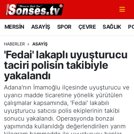
MERSİN
Mersin Nöbetçi Eczaneler
MERSİN
ASAYİŞ
SPOR
ÇEVRE
SAĞLIK
PO
ASAYİŞ
Mersin Hava Durumu
HABERLER
ASAYİŞ
'Fedai' lakaplı uyuşturucu
SPOR
Mersin Namaz Vakitleri
taciri polisin takibiyle
GÜNÜN MANŞETİ
Mersin Trafik Yoğunluk Haritası
yakalandı
DÜNYA
Süper Lig Puan Durumu ve Fikstür
Adana'nın İmamoğlu ilçesinde uyuşturucu ve
uyarıcı madde ticaretine yönelik yürütülen
KÜLTÜR - SANAT
Tüm Manşetler
çalışmalar kapsamında, 'Fedai' lakabılı
uyuşturucu satıcısı polis ekiplerinin takibi
MAGAZİN
Son Dakika Haberleri
sonucu yakalandı. Operasyonda bonzai
yapımında kullanıldığı değerlendirilen yarım
SAĞLIK
Haber Arşivi
kilogram hammadde ile uyuşturucu haplar