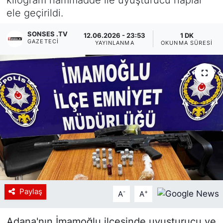
ele geçirildi.
Siyaset
SONSES .TV
12.06.2026 - 23:53
1 DK
YEREL HABER
GAZETECI
YAYINLANMA
OKUNMA SÜRESI
Haberde insan
Tanıtım
Paylaş
-
+
A
A
Adana'nın İmamoğlu ilçesinde uyuşturucu ve