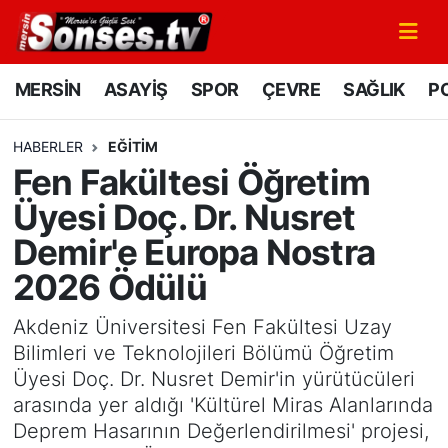
MERSİN
Mersin Nöbetçi Eczaneler
MERSİN
ASAYİŞ
SPOR
ÇEVRE
SAĞLIK
PO
ASAYİŞ
Mersin Hava Durumu
HABERLER
EĞİTİM
Fen Fakültesi Öğretim
SPOR
Mersin Namaz Vakitleri
Üyesi Doç. Dr. Nusret
GÜNÜN MANŞETİ
Mersin Trafik Yoğunluk Haritası
Demir'e Europa Nostra
2026 Ödülü
DÜNYA
Süper Lig Puan Durumu ve Fikstür
Akdeniz Üniversitesi Fen Fakültesi Uzay
KÜLTÜR - SANAT
Tüm Manşetler
Bilimleri ve Teknolojileri Bölümü Öğretim
Üyesi Doç. Dr. Nusret Demir'in yürütücüleri
MAGAZİN
Son Dakika Haberleri
arasında yer aldığı 'Kültürel Miras Alanlarında
Deprem Hasarının Değerlendirilmesi' projesi,
SAĞLIK
Haber Arşivi