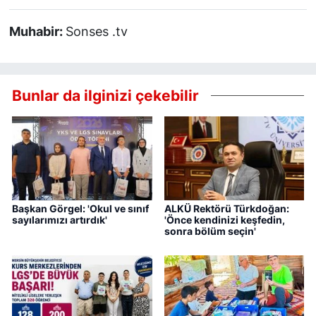
Muhabir:
Sonses .tv
Bunlar da ilginizi çekebilir
Başkan Görgel: 'Okul ve sınıf
ALKÜ Rektörü Türkdoğan:
sayılarımızı artırdık'
'Önce kendinizi keşfedin,
sonra bölüm seçin'