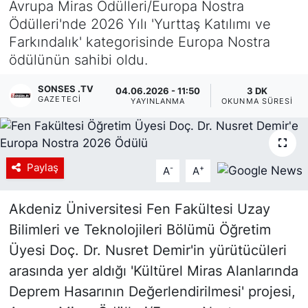
Avrupa Miras Ödülleri/Europa Nostra
Ödülleri'nde 2026 Yılı 'Yurttaş Katılımı ve
Siyaset
Farkındalık' kategorisinde Europa Nostra
ödülünün sahibi oldu.
YEREL HABER
SONSES .TV
04.06.2026 - 11:50
3 DK
Haberde insan
GAZETECI
YAYINLANMA
OKUNMA SÜRESI
Tanıtım
Paylaş
-
+
A
A
Akdeniz Üniversitesi Fen Fakültesi Uzay
Bilimleri ve Teknolojileri Bölümü Öğretim
Üyesi Doç. Dr. Nusret Demir'in yürütücüleri
arasında yer aldığı 'Kültürel Miras Alanlarında
Deprem Hasarının Değerlendirilmesi' projesi,