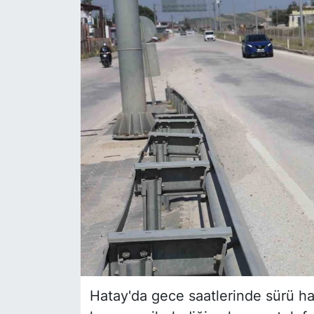
Siyaset
YEREL HABER
Haberde insan
Tanıtım
Hatay'da gece saatlerinde sürü hal