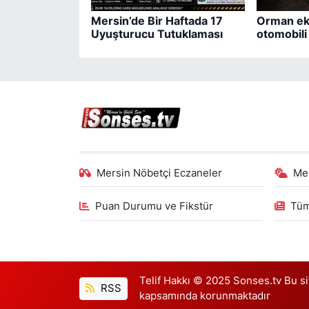
Mersin’de Bir Haftada 17
Orman eki
Uyuşturucu Tutuklaması
otomobil
Mersin Nöbetçi Eczaneler
Me
Puan Durumu ve Fikstür
Tüm
Telif Hakkı © 2025 Sonses.tv Bu site
RSS
kapsamında korunmaktadır