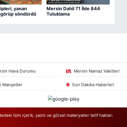
pleri, yanan
Mersin Dahil 71 İlde 844
i görüp söndürdü
Tutuklama
rsin Hava Durumu
Mersin Namaz Vakitleri
 Manşetler
Son Dakika Haberleri
deki tüm içerik, yazılı ve görsel materyaller telif hakları