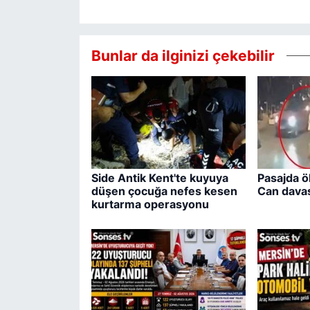
Bunlar da ilginizi çekebilir
Side Antik Kent'te kuyuya
Pasajda ö
düşen çocuğa nefes kesen
Can davas
kurtarma operasyonu