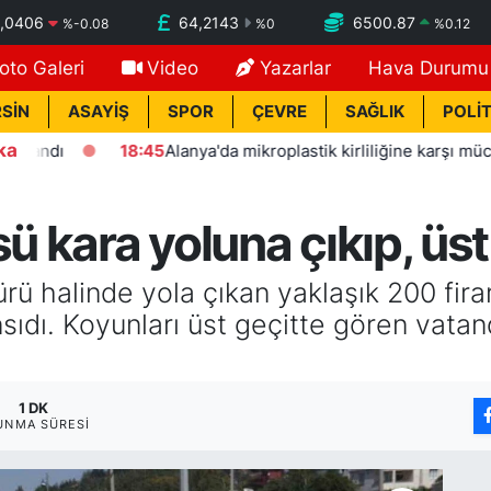
,0406
64,2143
6500.87
%
-0.08
%
0
%
0.12
oto Galeri
Video
Yazarlar
Hava Durumu
SİN
ASAYİŞ
SPOR
ÇEVRE
SAĞLIK
POLİT
ka
18:45
Alanya'da mikroplastik kirliliğine karşı mücadelenin 
ü kara yoluna çıkıp, üst
ü halinde yola çıkan yaklaşık 200 firar
ıdı. Koyunları üst geçitte gören vatand
1 DK
UNMA SÜRESI