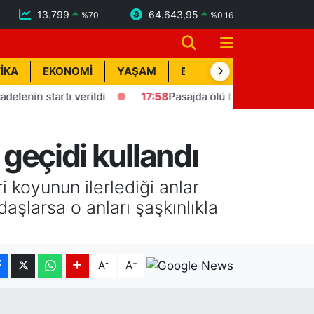
13.799
64.643,95
%
70
%
0.16
İKA
EKONOMİ
YAŞAM
BİK İLAN
TEKNOLOJİ
startı verildi
17:58
Pasajda ölü bulunan Eyüp Can davası
 geçidi kullandı
i koyunun ilerlediği anlar
aşlarsa o anları şaşkınlıkla
-
+
A
A