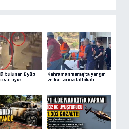
lü bulunan Eyüp
Kahramanmaraş'ta yangın
ı sürüyor
ve kurtarma tatbikatı