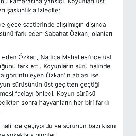
onu kamerasına yansıdı. Koyunları üst
 şaşkınlıkla izlediler.
de gece saatlerinde alışılmışın dışında
üsünü fark eden Sabahat Özkan, olanları
 eden Özkan, Narlıca Mahallesi'nde üst
ğunu fark etti. Koyunların sürü halinde
onla görüntüleyen Özkan'ın ablası ise
yun sürüsünün üst geçitten geçtiği
mesi faciayı önledi. Koyun sürüsü
edikten sonra hayvanların her biri farklı
.
 halinde geçiyordu ve sürünün bazı kısmı
a sokaklara girdiler'