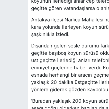
koyunun ilerlediği anlar cep telef
geçitte gören vatandaşlarsa o anları
Antakya ilçesi Narlıca Mahallesi'n
kara yolunda ilerleyen koyun sür
şaşkınlıkla izledi.
Dışarıdan gelen sesle durumu fark
geçitte başıboş koyun sürüsü oldu
üst geçitte ilerlediği anları telef
emniyet güçlerine haber verdi. Ko
esnada herhangi bir aracın geçme
yaklaşık 20 dakika üstgeçitte ilerl
yönlere giderek gözden kayboldu
'Buradan yaklaşık 200 koyun sürü
aşağı doğru giderken bazıları da ar