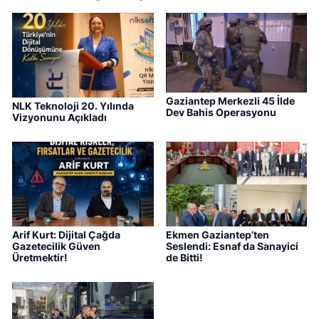
Gaziantep Merkezli 45 İlde
NLK Teknoloji 20. Yılında
Dev Bahis Operasyonu
Vizyonunu Açıkladı
Arif Kurt: Dijital Çağda
Ekmen Gaziantep’ten
Gazetecilik Güven
Seslendi: Esnaf da Sanayici
Üretmektir!
de Bitti!