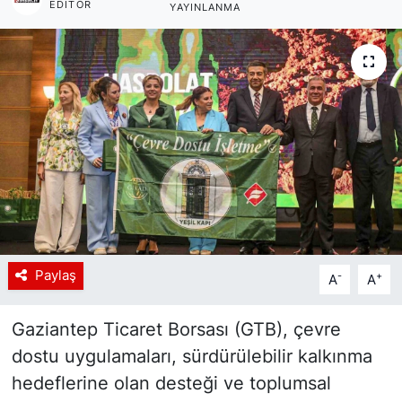
EDITÖR
YAYINLANMA
Siyaset
YEREL HABER
Haberde insan
Tanıtım
Paylaş
-
+
A
A
Gaziantep Ticaret Borsası (GTB), çevre
dostu uygulamaları, sürdürülebilir kalkınma
hedeflerine olan desteği ve toplumsal