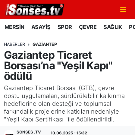
MERSİN
Mersin Nöbetçi Eczaneler
MERSİN
ASAYİŞ
SPOR
ÇEVRE
SAĞLIK
PO
ASAYİŞ
Mersin Hava Durumu
HABERLER
GAZIANTEP
Gaziantep Ticaret
SPOR
Mersin Namaz Vakitleri
Borsası’na "Yeşil Kapı"
GÜNÜN MANŞETİ
Mersin Trafik Yoğunluk Haritası
ödülü
DÜNYA
Süper Lig Puan Durumu ve Fikstür
Gaziantep Ticaret Borsası (GTB), çevre
dostu uygulamaları, sürdürülebilir kalkınma
KÜLTÜR - SANAT
Tüm Manşetler
hedeflerine olan desteği ve toplumsal
farkındalık projelerine katkıları nedeniyle
MAGAZİN
Son Dakika Haberleri
"Yeşil Kapı Sertifikası "ile ödüllendirildi.
SAĞLIK
Haber Arşivi
SONSES .TV
10.06.2025 - 15:32