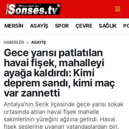
MERSİN
Mersin Nöbetçi Eczaneler
MERSİN
ASAYİŞ
SPOR
ÇEVRE
SAĞLIK
PO
ASAYİŞ
Mersin Hava Durumu
HABERLER
ASAYİŞ
Gece yarısı patlatılan
SPOR
Mersin Namaz Vakitleri
havai fişek, mahalleyi
GÜNÜN MANŞETİ
Mersin Trafik Yoğunluk Haritası
ayağa kaldırdı: Kimi
deprem sandı, kimi maç
DÜNYA
Süper Lig Puan Durumu ve Fikstür
var zannetti
KÜLTÜR - SANAT
Tüm Manşetler
Antalya'nın Serik ilçesinde gece yarısı sokak
MAGAZİN
Son Dakika Haberleri
ortasında atılan havai fişek mahalle
sakinlerinin yüreğini ağzına getirdi. Havai
SAĞLIK
Haber Arşivi
fişek seslerine uyanan vatandaşlardan biri,