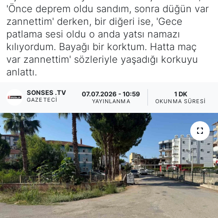
'Önce deprem oldu sandım, sonra düğün var
Siyaset
zannettim' derken, bir diğeri ise, 'Gece
patlama sesi oldu o anda yatsı namazı
YEREL HABER
kılıyordum. Bayağı bir korktum. Hatta maç
var zannettim' sözleriyle yaşadığı korkuyu
Haberde insan
anlattı.
Tanıtım
SONSES .TV
07.07.2026 - 10:59
1 DK
GAZETECI
YAYINLANMA
OKUNMA SÜRESI