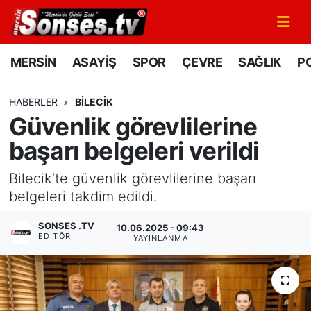
MERSİN
Mersin Nöbetçi Eczaneler
MERSİN
ASAYİŞ
SPOR
ÇEVRE
SAĞLIK
PO
ASAYİŞ
Mersin Hava Durumu
HABERLER
BILECIK
Güvenlik görevlilerine
SPOR
Mersin Namaz Vakitleri
başarı belgeleri verildi
GÜNÜN MANŞETİ
Mersin Trafik Yoğunluk Haritası
Bilecik’te güvenlik görevlilerine başarı
DÜNYA
Süper Lig Puan Durumu ve Fikstür
belgeleri takdim edildi.
SONSES .TV
10.06.2025 - 09:43
KÜLTÜR - SANAT
Tüm Manşetler
EDITÖR
YAYINLANMA
MAGAZİN
Son Dakika Haberleri
SAĞLIK
Haber Arşivi