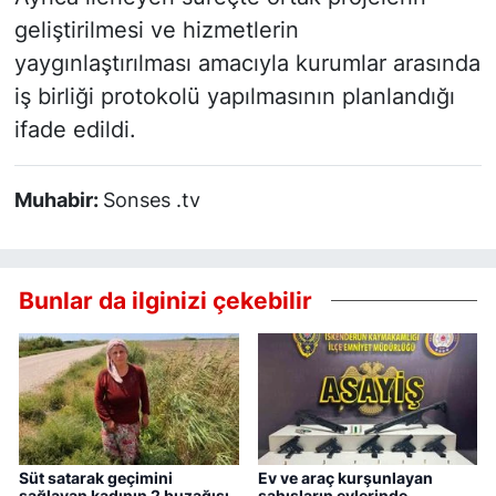
geliştirilmesi ve hizmetlerin
yaygınlaştırılması amacıyla kurumlar arasında
iş birliği protokolü yapılmasının planlandığı
ifade edildi.
Muhabir:
Sonses .tv
Bunlar da ilginizi çekebilir
Süt satarak geçimini
Ev ve araç kurşunlayan
sağlayan kadının 2 buzağısı
şahısların evlerinde