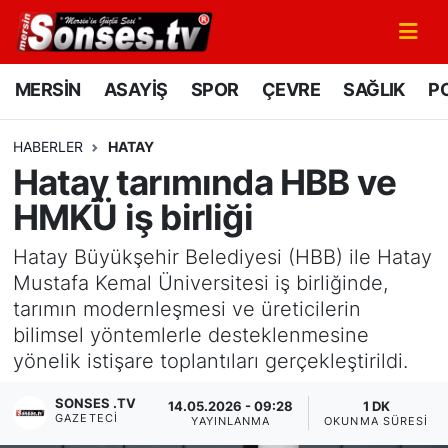
MERSİN
Mersin Nöbetçi Eczaneler
MERSİN
ASAYİŞ
SPOR
ÇEVRE
SAĞLIK
PO
ASAYİŞ
Mersin Hava Durumu
HABERLER
HATAY
Hatay tarımında HBB ve
SPOR
Mersin Namaz Vakitleri
HMKÜ iş birliği
GÜNÜN MANŞETİ
Mersin Trafik Yoğunluk Haritası
Hatay Büyükşehir Belediyesi (HBB) ile Hatay
DÜNYA
Süper Lig Puan Durumu ve Fikstür
Mustafa Kemal Üniversitesi iş birliğinde,
tarımın modernleşmesi ve üreticilerin
KÜLTÜR - SANAT
Tüm Manşetler
bilimsel yöntemlerle desteklenmesine
yönelik istişare toplantıları gerçekleştirildi.
MAGAZİN
Son Dakika Haberleri
SONSES .TV
14.05.2026 - 09:28
1 DK
GAZETECI
YAYINLANMA
OKUNMA SÜRESI
SAĞLIK
Haber Arşivi