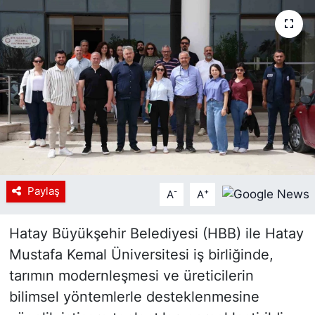
Siyaset
YEREL HABER
Haberde insan
Tanıtım
Paylaş
-
+
A
A
Hatay Büyükşehir Belediyesi (HBB) ile Hatay
Mustafa Kemal Üniversitesi iş birliğinde,
tarımın modernleşmesi ve üreticilerin
bilimsel yöntemlerle desteklenmesine