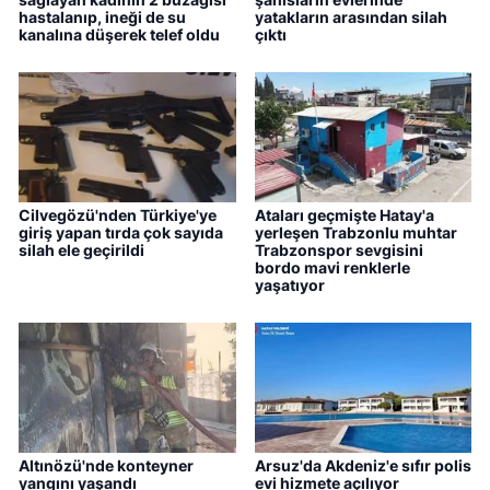
hastalanıp, ineği de su
yatakların arasından silah
kanalına düşerek telef oldu
çıktı
Cilvegözü'nden Türkiye'ye
Ataları geçmişte Hatay'a
giriş yapan tırda çok sayıda
yerleşen Trabzonlu muhtar
silah ele geçirildi
Trabzonspor sevgisini
bordo mavi renklerle
yaşatıyor
Altınözü'nde konteyner
Arsuz'da Akdeniz'e sıfır polis
yangını yaşandı
evi hizmete açılıyor