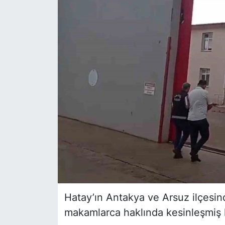
Siyaset
YEREL HABER
Haberde insan
Tanıtım
Hatay’ın Antakya ve Arsuz ilçesinde
makamlarca haklında kesinleşmiş h