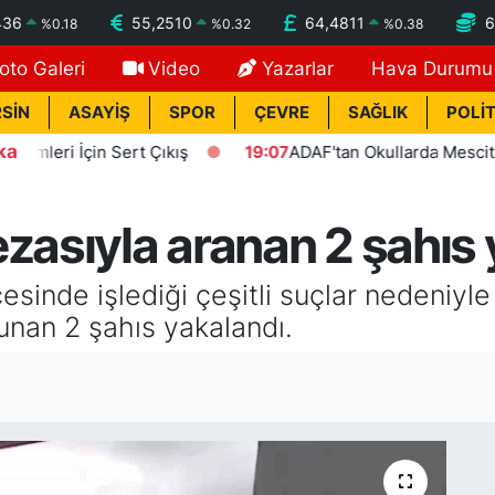
436
55,2510
64,4811
6
%
0.18
%
0.32
%
0.38
oto Galeri
Video
Yazarlar
Hava Durumu
SİN
ASAYİŞ
SPOR
ÇEVRE
SAĞLIK
POLİT
ka
eri İçin Sert Çıkış
19:07
ADAF'tan Okullarda Mescit Uygu
zasıyla aranan 2 şahıs
esinde işlediği çeşitli suçlar nedeniyl
unan 2 şahıs yakalandı.