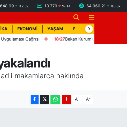
648.99
13.779
64.960,21
%
2.59
%
-14
%
0.87
İKA
EKONOMİ
YAŞAM
BİK İLAN
TEKNOLOJİ
laması Çağrısı
18:27
Bakan Kurum'un katılımıyla Hatay'da 
 yakalandı
e adli makamlarca haklında
-
+
A
A