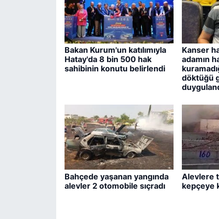
Bakan Kurum'un katılımıyla
Kanser ha
Hatay'da 8 bin 500 hak
adamın hay
sahibinin konutu belirlendi
kuramadı
döktüğü 
duyguland
Bahçede yaşanan yangında
Alevlere 
alevler 2 otomobile sıçradı
kepçeye 