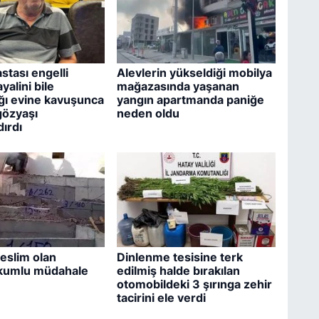
stası engelli
Alevlerin yükseldiği mobilya
alini bile
mağazasında yaşanan
ğı evine kavuşunca
yangın apartmanda paniğe
gözyaşı
neden oldu
ırdı
teslim olan
Dinlenme tesisine terk
kumlu müdahale
edilmiş halde bırakılan
otomobildeki 3 şırınga zehir
tacirini ele verdi