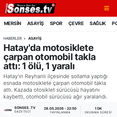
MERSİN
Mersin Nöbetçi Eczaneler
MERSİN
ASAYİŞ
SPOR
ÇEVRE
SAĞLIK
PO
ASAYİŞ
Mersin Hava Durumu
HABERLER
ASAYİŞ
Hatay'da motosiklete
SPOR
Mersin Namaz Vakitleri
çarpan otomobil takla
GÜNÜN MANŞETİ
Mersin Trafik Yoğunluk Haritası
attı: 1 ölü, 1 yaralı
DÜNYA
Süper Lig Puan Durumu ve Fikstür
Hatay'ın Reyhanlı ilçesinde sollama yaptığı
esnada motosiklete çarpan otomobil takla
KÜLTÜR - SANAT
Tüm Manşetler
attı. Kazada otosiklet sürücüsü hayatını
kaybetti, otomobil sürücüsü ağır yaralandı.
MAGAZİN
Son Dakika Haberleri
SONSES .TV
28.05.2026 - 22:50
1 DK
GAZETECI
SAĞLIK
Haber Arşivi
YAYINLANMA
OKUNMA SÜRESI