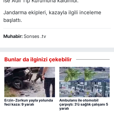
ise Adli Tıp Kurumuna kaldırıldı.
Jandarma ekipleri, kazayla ilgili inceleme
başlattı.
Muhabir:
Sonses .tv
Bunlar da ilginizi çekebilir
Erzin-Zorkun yayla yolunda
Ambulans ile otomobil
feci kaza: 9 yaralı
çarpıştı: 3'ü sağlık çalışanı 5
yaralı