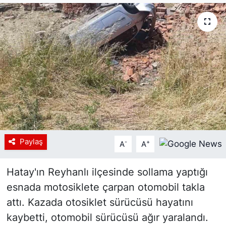
Siyaset
YEREL HABER
Haberde insan
Tanıtım
Paylaş
-
+
A
A
Hatay'ın Reyhanlı ilçesinde sollama yaptığı
esnada motosiklete çarpan otomobil takla
attı. Kazada otosiklet sürücüsü hayatını
kaybetti, otomobil sürücüsü ağır yaralandı.