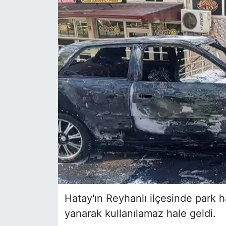
Siyaset
YEREL HABER
Haberde insan
Tanıtım
Hatay'ın Reyhanlı ilçesinde park h
yanarak kullanılamaz hale geldi.