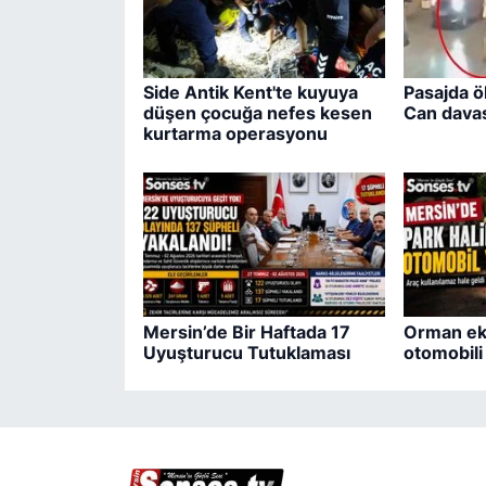
Side Antik Kent'te kuyuya
Pasajda ö
düşen çocuğa nefes kesen
Can davas
kurtarma operasyonu
Mersin’de Bir Haftada 17
Orman eki
Uyuşturucu Tutuklaması
otomobil