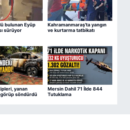
lü bulunan Eyüp
Kahramanmaraş'ta yangın
ı sürüyor
ve kurtarma tatbikatı
pleri, yanan
Mersin Dahil 71 İlde 844
i görüp söndürdü
Tutuklama