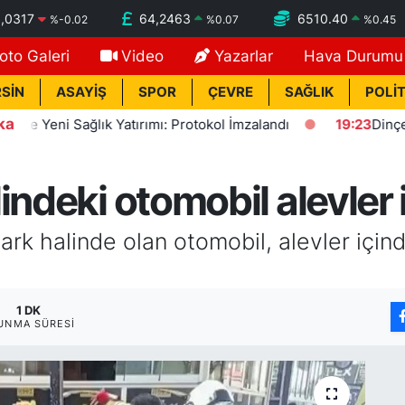
,0317
64,2463
6510.40
%
-0.02
%
0.07
%
0.45
oto Galeri
Video
Yazarlar
Hava Durumu
SİN
ASAYİŞ
SPOR
ÇEVRE
SAĞLIK
POLİT
ka
Yeni Sağlık Yatırımı: Protokol İmzalandı
19:23
Dinçer: Fez
indeki otomobil alevler 
ark halinde olan otomobil, alevler için
1 DK
UNMA SÜRESI