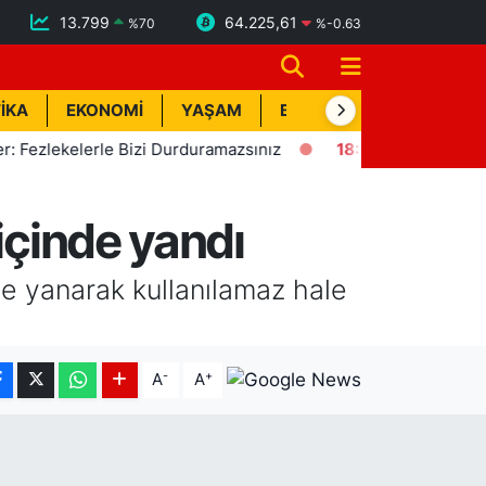
13.799
64.225,61
%
70
%
-0.63
İKA
EKONOMİ
YAŞAM
BİK İLAN
TEKNOLOJİ
lekelerle Bizi Durduramazsınız
18:57
Erdemli'de Deprem! 
içinde yandı
de yanarak kullanılamaz hale
-
+
A
A