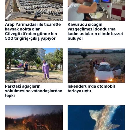
Arap Yarımadası ile ticarette
Kavurucu sıcağın
kavşak nokta olan
vazgeçilmezi dondurma
Cilvegözü'nden günde bin
kadın ustaların elinde lezzet
500 tır giriş-çıkış yapıyor
buluyor
Parktaki ağaçların
İskenderun'da otomobil
sökülmesine vatandaşlardan
tarlaya uçtu
tepki