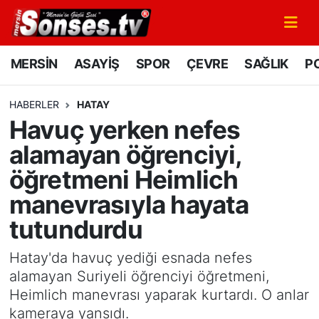
MERSİN
Mersin Nöbetçi Eczaneler
MERSİN
ASAYİŞ
SPOR
ÇEVRE
SAĞLIK
PO
ASAYİŞ
Mersin Hava Durumu
HABERLER
HATAY
Havuç yerken nefes
SPOR
Mersin Namaz Vakitleri
alamayan öğrenciyi,
GÜNÜN MANŞETİ
Mersin Trafik Yoğunluk Haritası
öğretmeni Heimlich
manevrasıyla hayata
DÜNYA
Süper Lig Puan Durumu ve Fikstür
tutundurdu
KÜLTÜR - SANAT
Tüm Manşetler
Hatay'da havuç yediği esnada nefes
MAGAZİN
Son Dakika Haberleri
alamayan Suriyeli öğrenciyi öğretmeni,
Heimlich manevrası yaparak kurtardı. O anlar
SAĞLIK
Haber Arşivi
kameraya yansıdı.