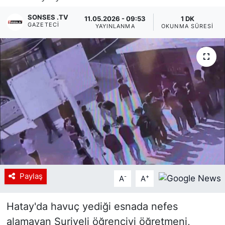
Siyaset
SONSES .TV
11.05.2026 - 09:53
1 DK
GAZETECI
YAYINLANMA
OKUNMA SÜRESI
YEREL HABER
Haberde insan
Tanıtım
Paylaş
-
+
A
A
Hatay'da havuç yediği esnada nefes
alamayan Suriyeli öğrenciyi öğretmeni,