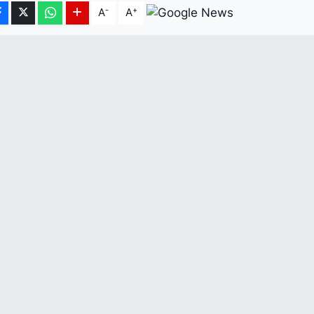
-
+
A
A