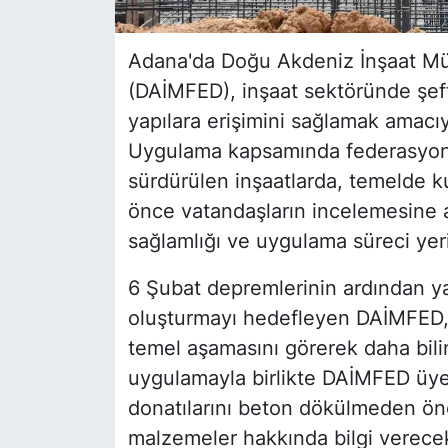
Adana'da Doğu Akdeniz İnşaat Müt
(DAİMFED), inşaat sektöründe şeffa
yapılara erişimini sağlamak amacıy
Uygulama kapsamında federasyona
sürdürülen inşaatlarda, temelde k
önce vatandaşların incelemesine a
sağlamlığı ve uygulama süreci yer
6 Şubat depremlerinin ardından ya
oluşturmayı hedefleyen DAİMFED, v
temel aşamasını görerek daha bilin
uygulamayla birlikte DAİMFED üyes
donatılarını beton dökülmeden önc
malzemeler hakkında bilgi verecek