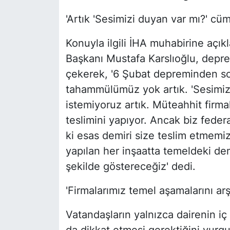
'Artık 'Sesimizi duyan var mı?' cü
Konuyla ilgili İHA muhabirine aç
Başkanı Mustafa Karslıoğlu, depre
çekerek, '6 Şubat depreminden so
tahammülümüz yok artık. 'Sesimiz
istemiyoruz artık. Müteahhit firma
teslimini yapıyor. Ancak biz fede
ki esas demiri size teslim etmemi
yapılan her inşaatta temeldeki dem
şekilde göstereceğiz' dedi.
'Firmalarımız temel aşamalarını arşi
Vatandaşların yalnızca dairenin iç