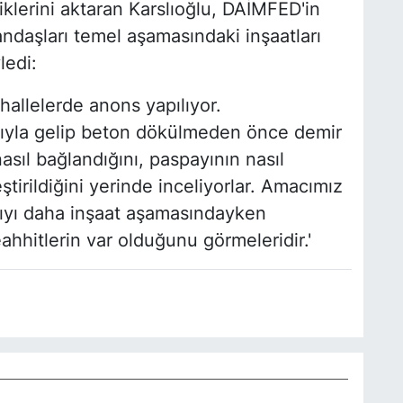
klerini aktaran Karslıoğlu, DAİMFED'in
ndaşları temel aşamasındaki inşaatları
ledi:
hallelerde anons yapılıyor.
arıyla gelip beton dökülmeden önce demir
nasıl bağlandığını, paspayının nasıl
eştirildiğini yerinde inceliyorlar. Amacımız
pıyı daha inşaat aşamasındayken
hhitlerin var olduğunu görmeleridir.'