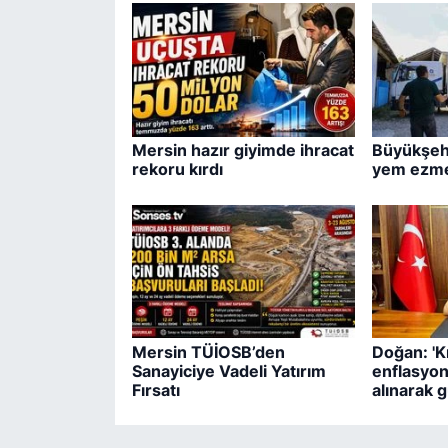
Mersin hazır giyimde ihracat
Büyükşehi
rekoru kırdı
yem ezme
Mersin TÜİOSB’den
Doğan: 'Kr
Sanayiciye Vadeli Yatırım
enflasyon
Fırsatı
alınarak 