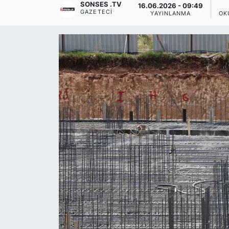
SONSES .TV
16.06.2026 - 09:49
GAZETECI
YAYINLANMA
OK
Siyaset
YEREL HABER
Haberde insan
Tanıtım