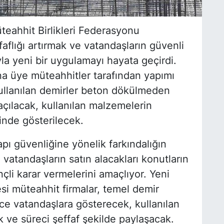
eahhit Birlikleri Federasyonu
flığı artırmak ve vatandaşların güvenli
la yeni bir uygulamayı hayata geçirdi.
 üye müteahhitler tarafından yapımı
ullanılan demirler beton dökülmeden
çılacak, kullanılan malzemelerin
inde gösterilecek.
pı güvenliğine yönelik farkındalığın
atandaşların satın alacakları konutların
çli karar vermelerini amaçlıyor. Yeni
i müteahhit firmalar, temel demir
e vatandaşlara gösterecek, kullanılan
 ve süreci şeffaf şekilde paylaşacak.