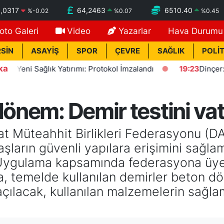
,0317
64,2463
6510.40
%
-0.02
%
0.07
%
0.45
oto Galeri
Video
Yazarlar
Hava Durumu
SİN
ASAYİŞ
SPOR
ÇEVRE
SAĞLIK
POLİT
ka
Sağlık Yatırımı: Protokol İmzalandı
19:23
Dinçer: Fezlekel
 dönem: Demir testini v
t Müteahhit Birlikleri Federasyonu (D
aşların güvenli yapılara erişimini sağla
 Uygulama kapsamında federasyona üye 
da, temelde kullanılan demirler beton 
çılacak, kullanılan malzemelerin sağla