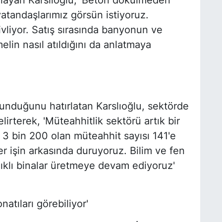
ulayan Karslıoğlu, 'Beton dökülmeden
atandaşlarımız görsün istiyoruz.
ivliyor. Satış sırasında banyonun ve
lin nasıl atıldığını da anlatmaya
unduğunu hatırlatan Karslıoğlu, sektörde
irterek, 'Müteahhitlik sektörü artık bir
a 3 bin 200 olan müteahhit sayısı 141'e
er işin arkasında duruyoruz. Bilim ve fen
ıklı binalar üretmeye devam ediyoruz'
tıları görebiliyor'