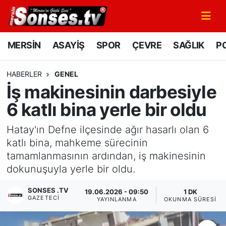
MERSİN
Mersin Nöbetçi Eczaneler
MERSİN
ASAYİŞ
SPOR
ÇEVRE
SAĞLIK
PO
ASAYİŞ
Mersin Hava Durumu
HABERLER
GENEL
İş makinesinin darbesiyle
SPOR
Mersin Namaz Vakitleri
6 katlı bina yerle bir oldu
GÜNÜN MANŞETİ
Mersin Trafik Yoğunluk Haritası
Hatay'ın Defne ilçesinde ağır hasarlı olan 6
DÜNYA
Süper Lig Puan Durumu ve Fikstür
katlı bina, mahkeme sürecinin
tamamlanmasının ardından, iş makinesinin
KÜLTÜR - SANAT
Tüm Manşetler
dokunuşuyla yerle bir oldu.
SONSES .TV
MAGAZİN
Son Dakika Haberleri
19.06.2026 - 09:50
1 DK
GAZETECI
YAYINLANMA
OKUNMA SÜRESI
SAĞLIK
Haber Arşivi