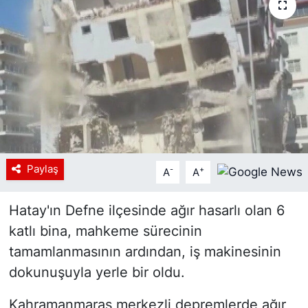
Siyaset
YEREL HABER
Haberde insan
Tanıtım
Paylaş
-
+
A
A
Hatay'ın Defne ilçesinde ağır hasarlı olan 6
katlı bina, mahkeme sürecinin
tamamlanmasının ardından, iş makinesinin
dokunuşuyla yerle bir oldu.
Kahramanmaraş merkezli depremlerde ağır