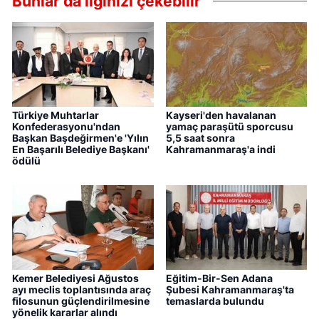
Bunlar da ilginizi çekebilir
Türkiye Muhtarlar
Kayseri'den havalanan
Konfederasyonu'ndan
yamaç paraşütü sporcusu
Başkan Başdeğirmen'e 'Yılın
5,5 saat sonra
En Başarılı Belediye Başkanı'
Kahramanmaraş'a indi
ödülü
Kemer Belediyesi Ağustos
Eğitim-Bir-Sen Adana
ayı meclis toplantısında araç
Şubesi Kahramanmaraş'ta
filosunun güçlendirilmesine
temaslarda bulundu
yönelik kararlar alındı