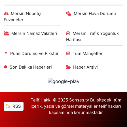
Mersin Nöbetçi
Mersin Hava Durumu
Eczaneler
Mersin Namaz Vakitleri
Mersin Trafik Yoğunluk
Haritası
Puan Durumu ve Fikstür
Tüm Manşetler
Son Dakika Haberleri
Haber Arşivi
Telif Hakkı © 2025 Sonses.tv Bu sitedeki tüm
RSS
içerik, yazılı ve görsel materyaller telif hakları
kapsamında korunmaktadır