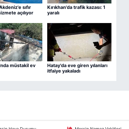
Akdeniz'e sıfır
Kırıkhan'da trafik kazası: 1
hizmete açılıyor
yaralı
'nda müstakil ev
Hatay'da eve giren yılanları
itfaiye yakaladı
rsin Hava Durumu
Mersin Namaz Vakitleri