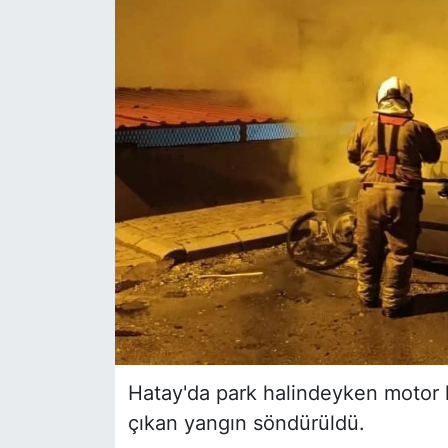
Siyaset
YEREL HABER
Haberde insan
Tanıtım
Hatay'da park halindeyken motor k
çıkan yangın söndürüldü.