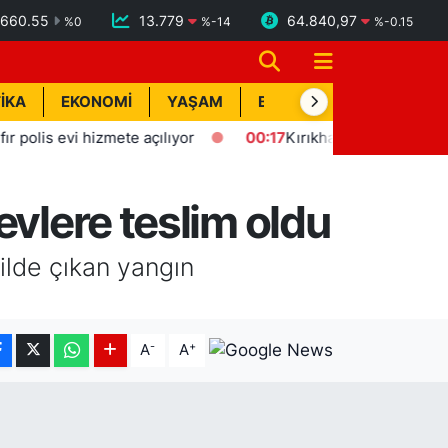
660.55
13.779
64.840,97
%
0
%
-14
%
-0.15
İKA
EKONOMİ
YAŞAM
BİK İLAN
TEKNOLOJİ
is evi hizmete açılıyor
00:17
Kırıkhan'da trafik kazası: 1 ya
evlere teslim oldu
ilde çıkan yangın
-
+
A
A