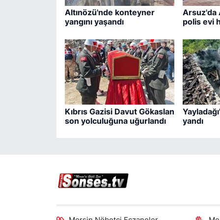
Altınözü'nde konteyner
Arsuz'da 
yangını yaşandı
polis evi 
Kıbrıs Gazisi Davut Gökaslan
Yayladağı
son yolculuğuna uğurlandı
yandı
Mersin Nöbetçi Eczaneler
Me