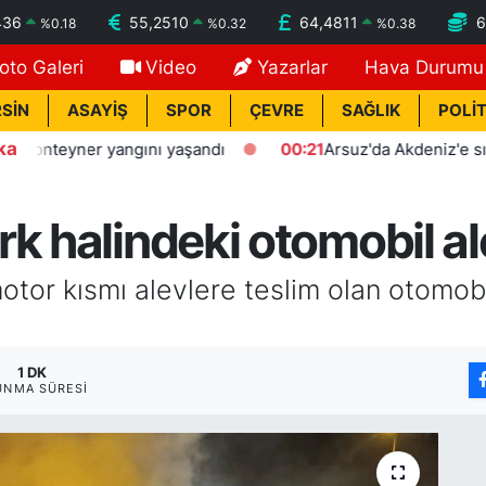
436
55,2510
64,4811
6
%
0.18
%
0.32
%
0.38
oto Galeri
Video
Yazarlar
Hava Durumu
SİN
ASAYİŞ
SPOR
ÇEVRE
SAĞLIK
POLİT
ka
nteyner yangını yaşandı
00:21
Arsuz'da Akdeniz'e sıfır pol
k halindeki otomobil al
tor kısmı alevlere teslim olan otomob
1 DK
UNMA SÜRESI