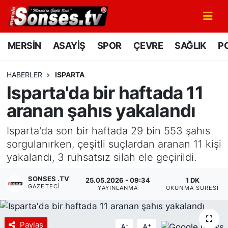
MERSİN
Mersin Nöbetçi Eczaneler
MERSİN
ASAYİŞ
SPOR
ÇEVRE
SAĞLIK
PO
ASAYİŞ
Mersin Hava Durumu
HABERLER
ISPARTA
Isparta'da bir haftada 11
SPOR
Mersin Namaz Vakitleri
aranan şahıs yakalandı
GÜNÜN MANŞETİ
Mersin Trafik Yoğunluk Haritası
Isparta'da son bir haftada 29 bin 553 şahıs
DÜNYA
Süper Lig Puan Durumu ve Fikstür
sorgulanırken, çeşitli suçlardan aranan 11 kişi
yakalandı, 3 ruhsatsız silah ele geçirildi.
KÜLTÜR - SANAT
Tüm Manşetler
SONSES .TV
25.05.2026 - 09:34
1 DK
GAZETECI
YAYINLANMA
OKUNMA SÜRESI
MAGAZİN
Son Dakika Haberleri
SAĞLIK
Haber Arşivi
Paylaş
-
+
A
A