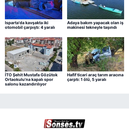
Isparta'da kavşakta iki
Adaya bakım yapacak olan iş
otomobil çarpıştı: 4 yaralı
makinesi tekneyle taşındı
İTO Şehit Mustafa Gözütok
Hafif ticari araç tarım aracına
Ortaokulu'na kapalı spor
çarptı: 1 ölü, 5 yaralı
salonu kazandırılıyor