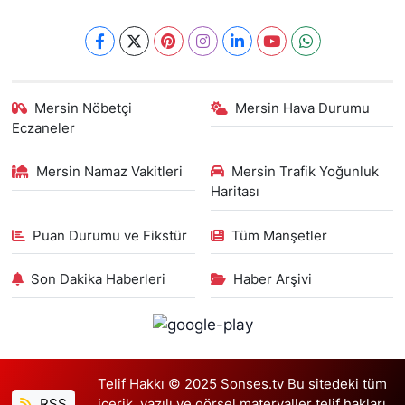
Mersin Nöbetçi
Mersin Hava Durumu
Eczaneler
Mersin Namaz Vakitleri
Mersin Trafik Yoğunluk
Haritası
Puan Durumu ve Fikstür
Tüm Manşetler
Son Dakika Haberleri
Haber Arşivi
Telif Hakkı © 2025 Sonses.tv Bu sitedeki tüm
RSS
içerik, yazılı ve görsel materyaller telif hakları