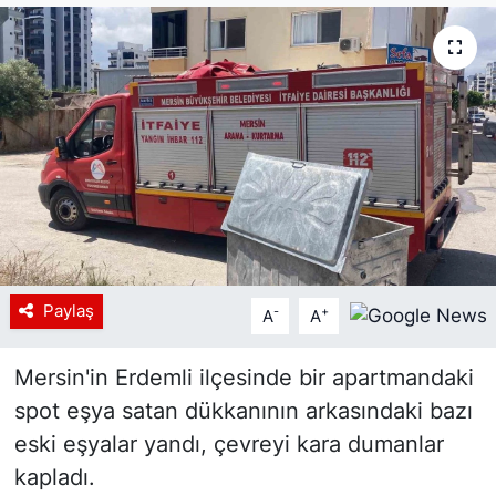
Siyaset
YEREL HABER
Haberde insan
Tanıtım
Paylaş
-
+
A
A
Mersin'in Erdemli ilçesinde bir apartmandaki
spot eşya satan dükkanının arkasındaki bazı
eski eşyalar yandı, çevreyi kara dumanlar
kapladı.