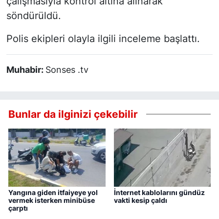
çalışmasıyla kontrol altına alınarak
söndürüldü.
Polis ekipleri olayla ilgili inceleme başlattı.
Muhabir:
Sonses .tv
Bunlar da ilginizi çekebilir
Yangına giden itfaiyeye yol
İnternet kablolarını gündüz
vermek isterken minibüse
vakti kesip çaldı
çarptı