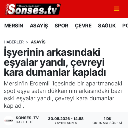
MERSİN
Mersin Nöbetçi Eczaneler
MERSİN
ASAYİŞ
SPOR
ÇEVRE
SAĞLIK
PO
ASAYİŞ
Mersin Hava Durumu
HABERLER
ASAYİŞ
İşyerinin arkasındaki
SPOR
Mersin Namaz Vakitleri
eşyalar yandı, çevreyi
GÜNÜN MANŞETİ
Mersin Trafik Yoğunluk Haritası
kara dumanlar kapladı
DÜNYA
Süper Lig Puan Durumu ve Fikstür
Mersin'in Erdemli ilçesinde bir apartmandaki
spot eşya satan dükkanının arkasındaki bazı
KÜLTÜR - SANAT
Tüm Manşetler
eski eşyalar yandı, çevreyi kara dumanlar
kapladı.
MAGAZİN
Son Dakika Haberleri
SONSES .TV
30.05.2026 - 14:58
1 DK
GAZETECI
SAĞLIK
Haber Arşivi
YAYINLANMA
OKUNMA SÜRESI