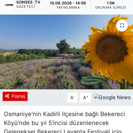
SONSES .TV
15.06.2026 - 14:58
1 DK
GAZETECI
YAYINLANMA
OKUNMA SÜRESI
Siyaset
YEREL HABER
Haberde insan
Tanıtım
Paylaş
-
+
A
A
Osmaniye'nin Kadirli ilçesine bağlı Bekereci
Köyü'nde bu yıl 5'incisi düzenlenecek
Geleneksel Bekereci Lavanta Festivali için