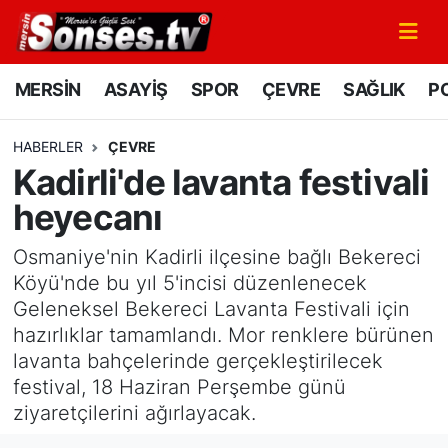
MERSİN
Mersin Nöbetçi Eczaneler
MERSİN
ASAYİŞ
SPOR
ÇEVRE
SAĞLIK
PO
ASAYİŞ
Mersin Hava Durumu
HABERLER
ÇEVRE
Kadirli'de lavanta festivali
SPOR
Mersin Namaz Vakitleri
heyecanı
GÜNÜN MANŞETİ
Mersin Trafik Yoğunluk Haritası
Osmaniye'nin Kadirli ilçesine bağlı Bekereci
DÜNYA
Süper Lig Puan Durumu ve Fikstür
Köyü'nde bu yıl 5'incisi düzenlenecek
Geleneksel Bekereci Lavanta Festivali için
KÜLTÜR - SANAT
Tüm Manşetler
hazırlıklar tamamlandı. Mor renklere bürünen
lavanta bahçelerinde gerçekleştirilecek
MAGAZİN
Son Dakika Haberleri
festival, 18 Haziran Perşembe günü
ziyaretçilerini ağırlayacak.
SAĞLIK
Haber Arşivi