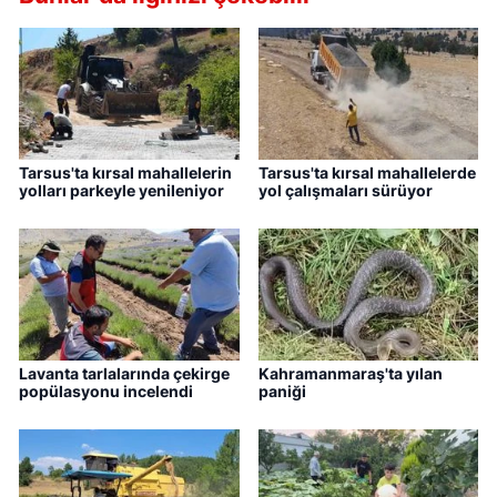
Tarsus'ta kırsal mahallelerin
Tarsus'ta kırsal mahallelerde
yolları parkeyle yenileniyor
yol çalışmaları sürüyor
Lavanta tarlalarında çekirge
Kahramanmaraş'ta yılan
popülasyonu incelendi
paniği