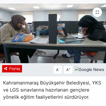
Siyaset
YEREL HABER
Haberde insan
Tanıtım
Paylaş
-
+
A
A
Kahramanmaraş Büyükşehir Belediyesi, YKS
ve LGS sınavlarına hazırlanan gençlere
yönelik eğitim faaliyetlerini sürdürüyor.