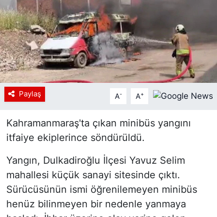
Siyaset
YEREL HABER
Haberde insan
Tanıtım
Paylaş
-
+
A
A
Kahramanmaraş'ta çıkan minibüs yangını
itfaiye ekiplerince söndürüldü.
Yangın, Dulkadiroğlu İlçesi Yavuz Selim
mahallesi küçük sanayi sitesinde çıktı.
Sürücüsünün ismi öğrenilemeyen minibüs
henüz bilinmeyen bir nedenle yanmaya