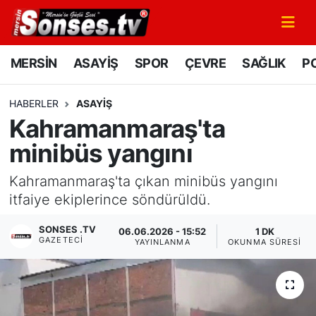
MERSİN
Mersin Nöbetçi Eczaneler
MERSİN
ASAYİŞ
SPOR
ÇEVRE
SAĞLIK
PO
ASAYİŞ
Mersin Hava Durumu
HABERLER
ASAYİŞ
Kahramanmaraş'ta
SPOR
Mersin Namaz Vakitleri
minibüs yangını
GÜNÜN MANŞETİ
Mersin Trafik Yoğunluk Haritası
Kahramanmaraş'ta çıkan minibüs yangını
DÜNYA
Süper Lig Puan Durumu ve Fikstür
itfaiye ekiplerince söndürüldü.
SONSES .TV
06.06.2026 - 15:52
1 DK
KÜLTÜR - SANAT
Tüm Manşetler
GAZETECI
YAYINLANMA
OKUNMA SÜRESI
MAGAZİN
Son Dakika Haberleri
SAĞLIK
Haber Arşivi