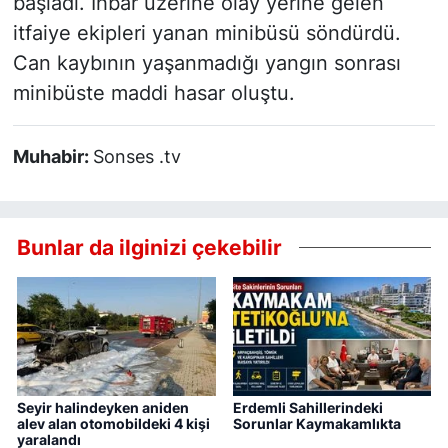
başladı. İhbar üzerine olay yerine gelen
itfaiye ekipleri yanan minibüsü söndürdü.
Can kaybının yaşanmadığı yangın sonrası
minibüste maddi hasar oluştu.
Muhabir:
Sonses .tv
Bunlar da ilginizi çekebilir
Seyir halindeyken aniden
Erdemli Sahillerindeki
alev alan otomobildeki 4 kişi
Sorunlar Kaymakamlıkta
yaralandı