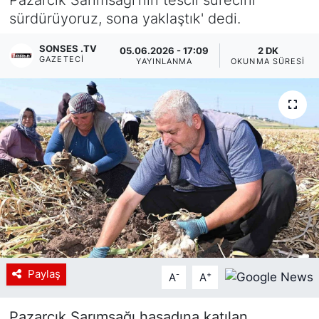
sürdürüyoruz, sona yaklaştık' dedi.
Siyaset
SONSES .TV
05.06.2026 - 17:09
2 DK
YEREL HABER
GAZETECI
YAYINLANMA
OKUNMA SÜRESI
Haberde insan
Tanıtım
Paylaş
-
+
A
A
Pazarcık Sarımsağı hasadına katılan