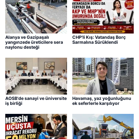
Alanya ve Gazipaşalı
CHP'li Kış: Vatandaş Borç
yangınzede üreticilere sera
Sarmalına Sürüklendi
naylonu desteği
AOSB'de sanayi ve üniversite
Havamaş, yaz yoğunluğunu
iş birliği
ek seferlerle karşılıyor