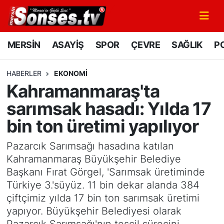
MERSİN
Mersin Nöbetçi Eczaneler
MERSİN
ASAYİŞ
SPOR
ÇEVRE
SAĞLIK
PO
ASAYİŞ
Mersin Hava Durumu
HABERLER
EKONOMİ
Kahramanmaraş'ta
SPOR
Mersin Namaz Vakitleri
sarımsak hasadı: Yılda 17
GÜNÜN MANŞETİ
Mersin Trafik Yoğunluk Haritası
bin ton üretimi yapılıyor
DÜNYA
Süper Lig Puan Durumu ve Fikstür
Pazarcık Sarımsağı hasadına katılan
Kahramanmaraş Büyükşehir Belediye
KÜLTÜR - SANAT
Tüm Manşetler
Başkanı Fırat Görgel, 'Sarımsak üretiminde
Türkiye 3.'süyüz. 11 bin dekar alanda 384
MAGAZİN
Son Dakika Haberleri
çiftçimiz yılda 17 bin ton sarımsak üretimi
yapıyor. Büyükşehir Belediyesi olarak
SAĞLIK
Haber Arşivi
Pazarcık Sarımsağı'nın tescil sürecini