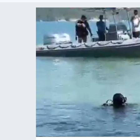
Siyaset
YEREL HABER
Haberde insan
Tanıtım