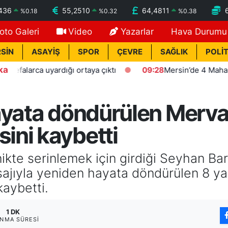
436
55,2510
64,4811
%
0.18
%
0.32
%
0.38
oto Galeri
Video
Yazarlar
Hava Durumu
SİN
ASAYİŞ
SPOR
ÇEVRE
SAĞLIK
POLİT
ka
a uyardığı ortaya çıktı
09:28
Mersin’de 4 Mahalleyi Bağla
ayata döndürülen Merva
ini kaybetti
knikte serinlemek için girdiği Seyhan B
sajıyla yeniden hayata döndürülen 8 y
aybetti.
1 DK
NMA SÜRESI