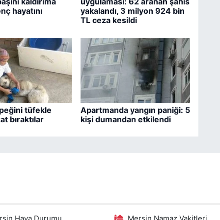
aşını kaldırıma
uygulaması: 62 aranan şahıs
nç hayatını
yakalandı, 3 milyon 924 bin
TL ceza kesildi
eğini tüfekle
Apartmanda yangın paniği: 5
t bıraktılar
kişi dumandan etkilendi
rsin Hava Durumu
Mersin Namaz Vakitleri