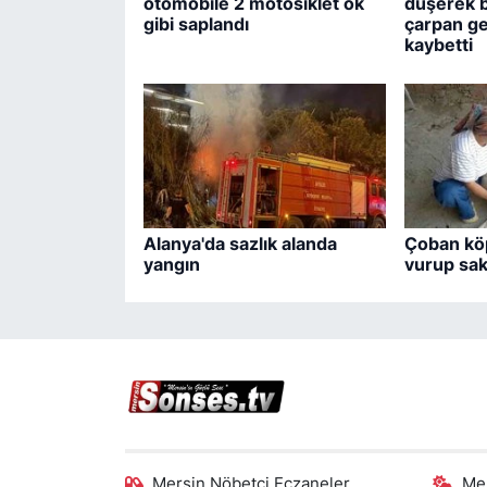
otomobile 2 motosiklet ok
düşerek b
gibi saplandı
çarpan ge
kaybetti
Alanya'da sazlık alanda
Çoban köp
yangın
vurup saka
Mersin Nöbetçi Eczaneler
Me