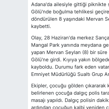
Adana'da ailesiyle gittiği piknikte
Gölü'nde boğulma tehlikesi geçire
döndürülen 8 yaşındaki Mervan S
kaybetti.
Olay, 28 Haziran'da merkez Sarıç
Mangal Park yanında meydana geldi.
yapan Mervan Seylan (8) bir süre
Gölü'ne girdi. Kıyıya yakın bölge
kayboldu. Durumu fark eden vatan
Emniyet Müdürlüğü Sualtı Grup Amir
Ekipler, çocuğu gölden çıkararak k
belirlenen çocuğa dalgıç polis tar
masajı yapıldı. Dalgıç polisin dak
ardından çocuğun kalbi yeniden çal