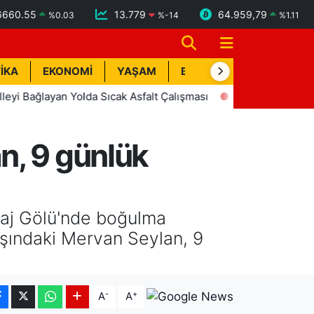
6660.55
13.779
64.959,79
%
0.03
%
-14
%
1.11
İKA
EKONOMİ
YAŞAM
BİK İLAN
TEKNOLOJİ
yan Yolda Sıcak Asfalt Çalışması
09:28
Mersin’de ‘Akusti
n, 9 günlük
araj Gölü'nde boğulma
aşındaki Mervan Seylan, 9
-
+
A
A